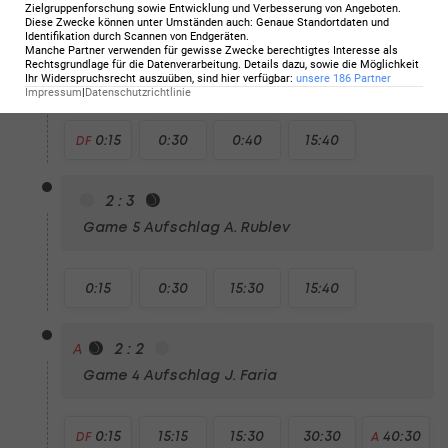
Zielgruppenforschung sowie Entwicklung und Verbesserung von Angeboten
.
Diese Zwecke können unter Umständen auch
:
Genaue Standortdaten und
Identifikation durch Scannen von Endgeräten
.
2 : 4
BREAK
Manche Partner verwenden für gewisse Zwecke berechtigtes Interesse als
Rechtsgrundlage für die Datenverarbeitung. Details dazu, sowie die Möglichkeit
Game 6
Aufschlag J. Faria
Ihr Widerspruchsrecht auszuüben, sind hier verfügbar
:
unsere
186
Partner
Impressum
|
Datenschutzrichtlinie
0:15
0:30
0:40
15:40
DF
2 : 3
Game 5
Aufschlag A. Rublev
0:15
0:30
15:30
15:40
2 : 2
A
Game 4
Aufschlag J. Faria
0:15
15:15
15:30
30:30
40:30
DF
A