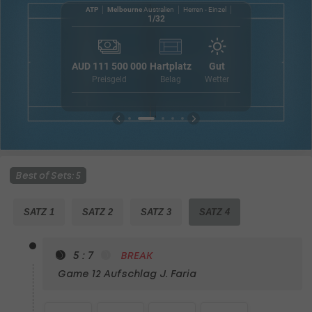
Einzel
ATP
Melbourne
Australien
Herren - Einzel
1/32
10
5
5
1
AUD 111 500 000
Hartplatz
Gut
53
7
3
Preisgeld
Belag
Wetter
2
Best of Sets: 5
SATZ 1
SATZ 2
SATZ 3
SATZ 4
5 : 7
BREAK
Game 12
Aufschlag J. Faria