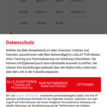
15:0
30:0
30:15
40:15
DF
DF
40:30
40:40
40:A
40:40
A
DF
A:40
40:40
A:40
3 : 5
Datenschutz
Game 8
Aufschlag J. Faria
Wählen Sie [Alle Akzeptieren] um allen Zwecken, Cookies und
Diensten zuzustimmen oder [Nur Notwendige] im LAOLA1 PUR Modus,
15:0
30:0
40:0
40:15
DF
ohne Tracking uns Peronsalisierung von Werbung fortzufahren. Sie
können mit [Optionen] auch eine individuelle Auswahl zu treffen. Sie
können Ihre Einstellungen jederzeit über den Button links unten bzw.
über den Link in der Fußzeile anpassen.
2 : 5
Game 7
Aufschlag A. Rublev
ALLE AKZEPTIEREN
NUR NOTWENDIGE
OPTIONEN
Tracking und
Weiter mit PUR-Abo
Personalisierung
15:0
15:15
30:15
30:30
40:30
Wir und
unsere
186
Partner
verarbeiten personenbezogene Daten, wie Ihre IP-
Adresse und Browser-Attribute für die folgenden Zwecke
:
Speichern von oder
Zugriff auf Informationen auf einem Endgerät; Personalisierte Werbung und
40:40
40:A
Inhalte, Messung von Werbeleistung und der Performance von Inhalten,