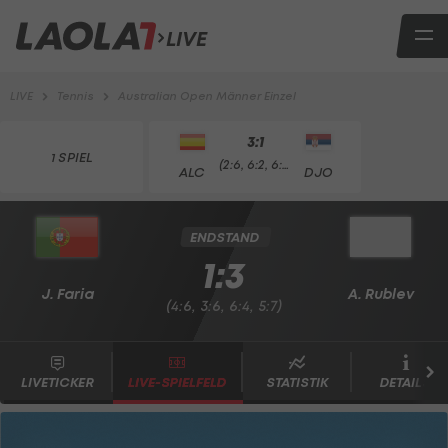
LIVE
LIVE
Tennis
Australian Open Männer Einzel
3:1
1 SPIEL
(2:6, 6:2, 6:3, 7:5)
ALC
DJO
ENDSTAND
1:3
J. Faria
A. Rublev
(4:6, 3:6, 6:4, 5:7)
LIVETICKER
LIVE-SPIELFELD
STATISTIK
DETAILS