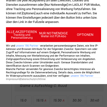
Wählen Sie [Alle Akzeptieren] um allen Zwecken, Cookies und
Diensten zuzustimmen oder [Nur Notwendige] im LAOLA1 PUR Modus,
2 : 4
A
ohne Tracking uns Peronsalisierung von Werbung fortzufahren. Sie
können mit [Optionen] auch eine individuelle Auswahl zu treffen. Sie
Game 6
Aufschlag C. Ruud
können Ihre Einstellungen jederzeit über den Button links unten bzw.
über den Link in der Fußzeile anpassen.
0:15
0:30
15:30
15:40
DF
ALLE AKZEPTIEREN
NUR NOTWENDIGE
OPTIONEN
Tracking und
Weiter mit PUR-Abo
Personalisierung
2 : 3
Wir und
unsere
186
Partner
verarbeiten personenbezogene Daten, wie Ihre IP-
Adresse und Browser-Attribute für die folgenden Zwecke
:
Speichern von oder
Game 5
Aufschlag S. Korda
Zugriff auf Informationen auf einem Endgerät; Personalisierte Werbung und
Inhalte, Messung von Werbeleistung und der Performance von Inhalten,
Zielgruppenforschung sowie Entwicklung und Verbesserung von Angeboten
.
Diese Zwecke können unter Umständen auch
:
Genaue Standortdaten und
0:15
15:15
15:30
30:30
40:30
A
Identifikation durch Scannen von Endgeräten
.
Manche Partner verwenden für gewisse Zwecke berechtigtes Interesse als
Rechtsgrundlage für die Datenverarbeitung. Details dazu, sowie die Möglichkeit
Ihr Widerspruchsrecht auszuüben, sind hier verfügbar
:
unsere
186
Partner
1 : 3
Impressum
|
Datenschutzrichtlinie
Game 4
Aufschlag C. Ruud
15:0
15:15
15:30
30:30
30:40
A
A