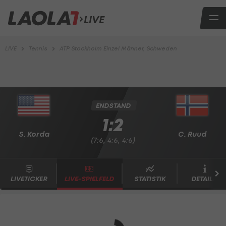
LIVE
LIVE
Tennis
ATP Stockholm Einzel Männer, Schweden
ENDSTAND
1:2
S. Korda
C. Ruud
(7:6, 4:6, 4:6)
LIVETICKER
LIVE-SPIELFELD
STATISTIK
DETAILS