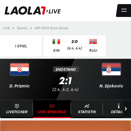
LIVE
LIVE
Tennis
ATP 1000 Rom Einzel
2:0
1 SPIEL
(6:4, 6:4)
SIN
RUU
ENDSTAND
2:1
D. Prizmic
N. Djokovic
(2:6, 6:2, 6:4)
LIVETICKER
LIVE-SPIELFELD
STATISTIK
DETAILS