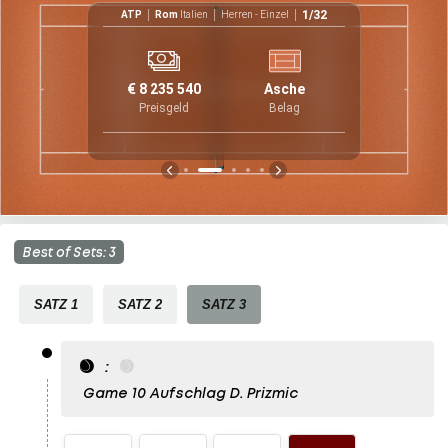
el
1/32
ATP
Rom
Italien
Herren - Einzel
3
2
6
2
€ 8 235 540
Asche
32
4
1
Preisgeld
Belag
3
Best of Sets: 3
SATZ 1
SATZ 2
SATZ 3
:
Game 10
Aufschlag D. Prizmic