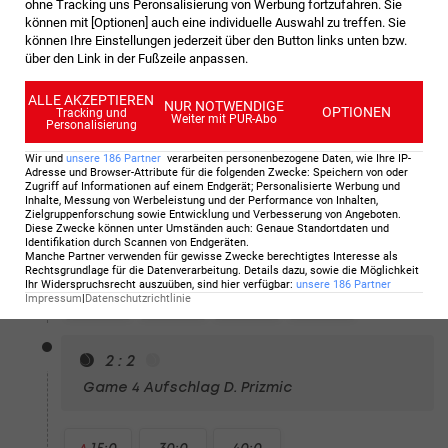
15:0
15:15
15:30
15:40
30:40
ohne Tracking uns Peronsalisierung von Werbung fortzufahren. Sie
können mit [Optionen] auch eine individuelle Auswahl zu treffen. Sie
können Ihre Einstellungen jederzeit über den Button links unten bzw.
über den Link in der Fußzeile anpassen.
4 : 2
Game 6
Aufschlag D. Prizmic
ALLE AKZEPTIEREN
NUR NOTWENDIGE
OPTIONEN
Tracking und
Weiter mit PUR-Abo
Personalisierung
0:15
15:15
30:15
40:15
40:30
Wir und
unsere
186
Partner
verarbeiten personenbezogene Daten, wie Ihre IP-
Adresse und Browser-Attribute für die folgenden Zwecke
:
Speichern von oder
Zugriff auf Informationen auf einem Endgerät; Personalisierte Werbung und
Inhalte, Messung von Werbeleistung und der Performance von Inhalten,
3 : 2
BREAK
Zielgruppenforschung sowie Entwicklung und Verbesserung von Angeboten
.
Diese Zwecke können unter Umständen auch
:
Genaue Standortdaten und
Game 5
Aufschlag N. Djokovic
Identifikation durch Scannen von Endgeräten
.
Manche Partner verwenden für gewisse Zwecke berechtigtes Interesse als
Rechtsgrundlage für die Datenverarbeitung. Details dazu, sowie die Möglichkeit
Ihr Widerspruchsrecht auszuüben, sind hier verfügbar
:
unsere
186
Partner
15:0
30:0
30:15
40:15
Impressum
|
Datenschutzrichtlinie
2 : 2
Game 4
Aufschlag D. Prizmic
15:0
30:0
40:0