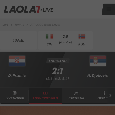
LIVE
LIVE
Tennis
ATP 1000 Rom Einzel
2:0
1 SPIEL
(6:4, 6:4)
SIN
RUU
ENDSTAND
2:1
D. Prizmic
N. Djokovic
(2:6, 6:2, 6:4)
LIVETICKER
LIVE-SPIELFELD
STATISTIK
DETAILS