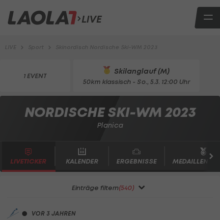
LIVE
LIVE
Sport
Skinordisch Nordische Ski-WM 2023
Skilanglauf (M)
1 EVENT
50km klassisch
- So., 5.3. 12:00 Uhr
NORDISCHE SKI-WM 2023
Planica
LIVETICKER
KALENDER
ERGEBNISSE
MEDAILLENSPI
Einträge filtern
(540)
VOR 3 JAHREN