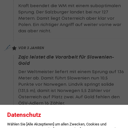
Kraft beendet die WM mit einem suboptimalen
Sprung. Der Salzburger landet bei nur 127
Metern. Damit liegt Österreich aber klar vor
Polen. Ein richtiger Angriff auf weiter vorne war
das aber nicht.
VOR 3 JAHREN
Zajc leistet die Vorarbeit für Slowenien-
Gold
Der Weltmeister liefert mit einem Sprung auf 136
Meter ab. Damit führt Slowenien nun 10,5
Punkte vor Norwegen. Lindvik springt solide
(131,5 m), damit ist Norwegen 5,5 Zähler vor
Österreich auf Platz zwei. Auf Gold fehlen den
ÖSV-Adlern 16 Zähler.
Datenschutz
VOR 3 JAHREN
Wählen Sie [Alle Akzeptieren] um allen Zwecken, Cookies und