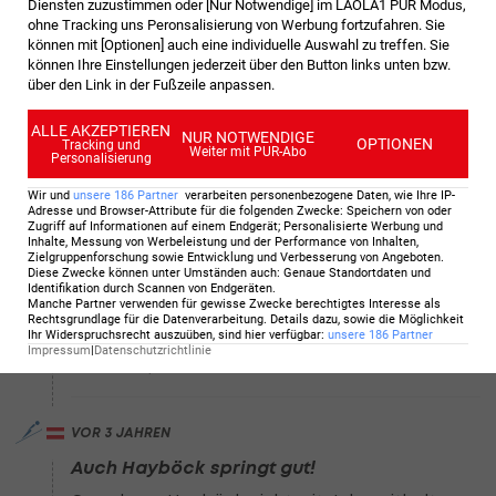
Kein idealer Sprung von Hörl
Diensten zuzustimmen oder [Nur Notwendige] im LAOLA1 PUR Modus,
ohne Tracking uns Peronsalisierung von Werbung fortzufahren. Sie
Hörl kommt nur auf 129,5 Meter. Der Vorsprung
können mit [Optionen] auch eine individuelle Auswahl zu treffen. Sie
auf Polen ist immer noch groß, dennoch läuft
können Ihre Einstellungen jederzeit über den Button links unten bzw.
Österreich nun Gefahr, den Anschluss an
über den Link in der Fußzeile anpassen.
Slowenien und Norwegen zu verlieren.
ALLE AKZEPTIEREN
NUR NOTWENDIGE
OPTIONEN
Tracking und
Weiter mit PUR-Abo
Personalisierung
VOR 3 JAHREN
Wir und
unsere
186
Partner
verarbeiten personenbezogene Daten, wie Ihre IP-
Norwegen verliert die Führung
Adresse und Browser-Attribute für die folgenden Zwecke
:
Speichern von oder
Zugriff auf Informationen auf einem Endgerät; Personalisierte Werbung und
Slowenien ist nun wieder in Führung. Sundal
Inhalte, Messung von Werbeleistung und der Performance von Inhalten,
Zielgruppenforschung sowie Entwicklung und Verbesserung von Angeboten
.
landet für Norwegen bei 133,5 Metern und
Diese Zwecke können unter Umständen auch
:
Genaue Standortdaten und
Identifikation durch Scannen von Endgeräten
.
rutscht damit 0,2 Zähler hinter den Slowenen
Manche Partner verwenden für gewisse Zwecke berechtigtes Interesse als
zurück. Österreich (-2,3) mischt im Kampf um
Rechtsgrundlage für die Datenverarbeitung. Details dazu, sowie die Möglichkeit
Ihr Widerspruchsrecht auszuüben, sind hier verfügbar
:
unsere
186
Partner
Gold aber auch noch voll mit. Polen ist als
Impressum
|
Datenschutzrichtlinie
Vierter 19,8 Punkte zurück.
VOR 3 JAHREN
Auch Hayböck springt gut!