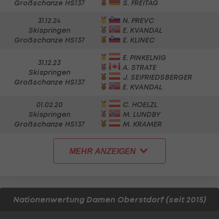
Großschanze HS137
S. FREITAG
31.12.24
N. PREVC
Skispringen
E. KVANDAL
Großschanze HS137
E. KLINEC
E. PINKELNIG
31.12.23
A. STRATE
Skispringen
J. SEIFRIEDSBERGER
Großschanze HS137
E. KVANDAL
01.02.20
C. HOELZL
Skispringen
M. LUNDBY
Großschanze HS137
M. KRAMER
MEHR ANZEIGEN
Nationenwertung Damen Oberstdorf (seit 2015)