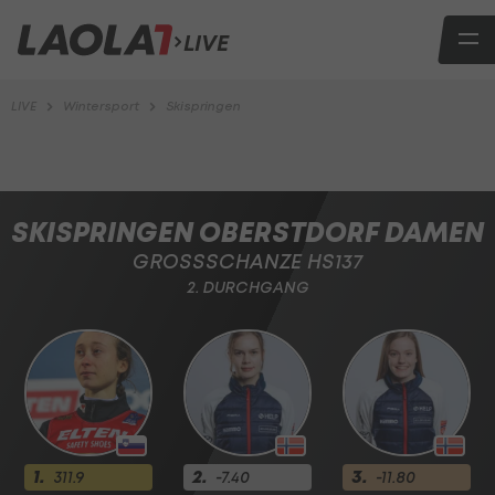
LIVE
LIVE
Wintersport
Skispringen
SKISPRINGEN OBERSTDORF DAMEN
GROSSSCHANZE HS137
2. DURCHGANG
1.
2.
3.
311.9
-7.40
-11.80