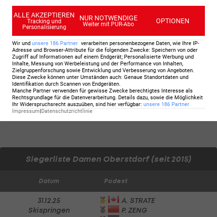
1. Durchgang
ALLE AKZEPTIEREN
NUR NOTWENDIGE
OPTIONEN
Tracking und
Weiter mit PUR-Abo
Personalisierung
Startzeit:
16:15 Uhr
Wir und
unsere
186
Partner
verarbeiten personenbezogene Daten, wie Ihre IP-
Adresse und Browser-Attribute für die folgenden Zwecke
:
Speichern von oder
Zugriff auf Informationen auf einem Endgerät; Personalisierte Werbung und
Inhalte, Messung von Werbeleistung und der Performance von Inhalten,
Zielgruppenforschung sowie Entwicklung und Verbesserung von Angeboten
.
2. Durchgang
Diese Zwecke können unter Umständen auch
:
Genaue Standortdaten und
Identifikation durch Scannen von Endgeräten
.
Manche Partner verwenden für gewisse Zwecke berechtigtes Interesse als
Startzeit:
00:00 Uhr
Rechtsgrundlage für die Datenverarbeitung. Details dazu, sowie die Möglichkeit
Ihr Widerspruchsrecht auszuüben, sind hier verfügbar
:
unsere
186
Partner
Impressum
|
Datenschutzrichtlinie
Siegerliste Damen Oberstdorf (seit 2015)
Datum
Podest
31.12.25
A. STRATE
Skispringen
P. ZENG