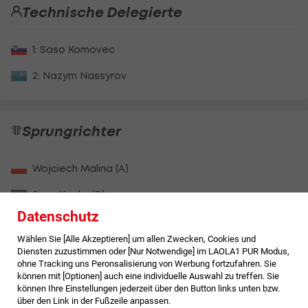
Technische Delegierte
1: Saso Komovec
2: Nazym Nassyrov
Sprungrichter
Wojciech Malina (A)
Sven Kuehn (B)
Datenschutz
Petra Toivonen (C)
Wählen Sie [Alle Akzeptieren] um allen Zwecken, Cookies und
Wolfgang Perktold (D)
Diensten zuzustimmen oder [Nur Notwendige] im LAOLA1 PUR Modus,
ohne Tracking uns Peronsalisierung von Werbung fortzufahren. Sie
Pascal Malec (E)
können mit [Optionen] auch eine individuelle Auswahl zu treffen. Sie
können Ihre Einstellungen jederzeit über den Button links unten bzw.
über den Link in der Fußzeile anpassen.