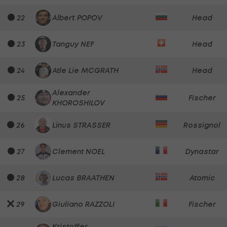
22
Albert POPOV
Head
23
Tanguy NEF
Head
24
Atle Lie MCGRATH
Head
Alexander
25
Fischer
KHOROSHILOV
26
Linus STRASSER
Rossignol
27
Clement NOEL
Dynastar
28
Lucas BRAATHEN
Atomic
29
Giuliano RAZZOLI
Fischer
Kristoffer