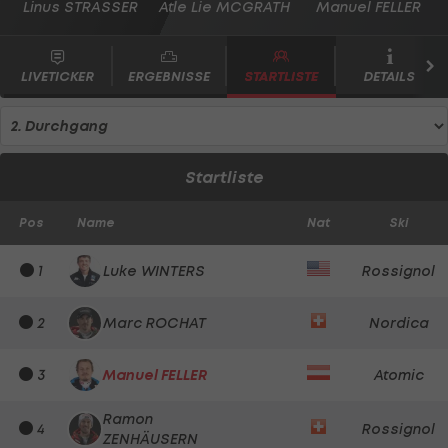
Linus STRASSER
Atle Lie MCGRATH
Manuel FELLER
LIVETICKER
ERGEBNISSE
STARTLISTE
DETAILS
Startliste
Pos
Name
Nat
Ski
1
Luke WINTERS
Rossignol
2
Marc ROCHAT
Nordica
3
Manuel FELLER
Atomic
Ramon
4
Rossignol
ZENHÄUSERN