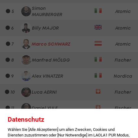
Simon
5
Atomic
MAURBERGER
6
Billy MAJOR
Atomic
7
Marco SCHWARZ
Atomic
8
Manfred MÖLGG
Fischer
9
Alex VINATZER
Nordica
10
Luca AERNI
Fischer
11
Daniel YULE
Fischer
Datenschutz
12
Sandro SIMONET
Rossignol
Wählen Sie [Alle Akzeptieren] um allen Zwecken, Cookies und
Diensten zuzustimmen oder [Nur Notwendige] im LAOLA1 PUR Modus,