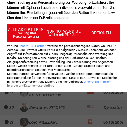
13
Timon HAUGAN
Head
ohne Tracking uns Peronsalisierung von Werbung fortzufahren. Sie
können mit [Optionen] auch eine individuelle Auswahl zu treffen. Sie
können Ihre Einstellungen jederzeit über den Button links unten bzw.
Sebastian FOSS-
14
Voelkl
über den Link in der Fußzeile anpassen.
SOLEVAAG
ALLE AKZEPTIEREN
NUR NOTWENDIGE
15
Stefano GROSS
Völkl
OPTIONEN
Tracking und
Weiter mit PUR-Abo
Personalisierung
Wir und
unsere
186
Partner
verarbeiten personenbezogene Daten, wie Ihre IP-
16
David RYDING
Fischer
Adresse und Browser-Attribute für die folgenden Zwecke
:
Speichern von oder
Zugriff auf Informationen auf einem Endgerät; Personalisierte Werbung und
Inhalte, Messung von Werbeleistung und der Performance von Inhalten,
17
Reto SCHMIDIGER
Nordica
Zielgruppenforschung sowie Entwicklung und Verbesserung von Angeboten
.
Diese Zwecke können unter Umständen auch
:
Genaue Standortdaten und
Identifikation durch Scannen von Endgeräten
.
Manche Partner verwenden für gewisse Zwecke berechtigtes Interesse als
18
Tommaso SALA
Dynastar
Rechtsgrundlage für die Datenverarbeitung. Details dazu, sowie die Möglichkeit
Ihr Widerspruchsrecht auszuüben, sind hier verfügbar
:
unsere
186
Partner
Impressum
|
Datenschutzrichtlinie
Henrik
19
Rossignol
KRISTOFFERSEN
20
Benjamin RITCHIE
Dynastar
21
Loic MEILLARD
Rossignol