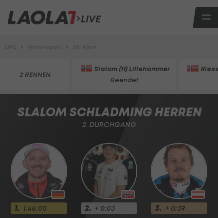
LIVE
LIVE
Wintersport
Ski Alpin
Slalom (H) Lillehammer
Ries
2 RENNEN
Beendet
SLALOM SCHLADMING HERREN
2. DURCHGANG
1.
2.
3.
1:46:00
+ 0:03
+ 0:39