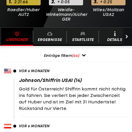
1.
2.
3.
2:21:66
+ 0:05
+ 0:25
Raedler/Huber
Weidle-
Wiles/Moltzan
AUT2
Winkelmann/Aicher
USA2
GER
LIVETICKER
ERGEBNISSE
STARTLISTE
DETAILS
Einträge filtern
(66)
VOR 6 MONATEN
Johnson/Shiffrin USA1 (14)
Gold für Österreich! Shiffrin kommt nicht richtig
ins fahren. Sie verliert bei jeder Zwischenzeit
auf Huber und ist im Ziel mit 31 Hundertstel
Rückstand nur Vierte.
VOR 6 MONATEN