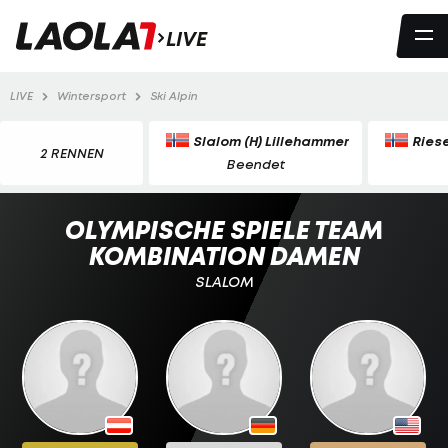
LIVE
LIVE
Wintersport
Ski Alpin
Slalom (H) Lillehammer
Ries
2 RENNEN
Beendet
OLYMPISCHE SPIELE TEAM
KOMBINATION DAMEN
SLALOM