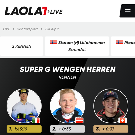
LIVE
LIVE
Wintersport
Ski Alpin
Slalom (H) Lillehammer
Ries
2 RENNEN
Beendet
SUPER G WENGEN HERREN
RENNEN
1.
2.
3.
1:45:19
+ 0:35
+ 0:37