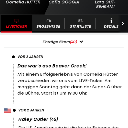
Cornelia HÜTTER
Sofia GOGGIA
Lara GUT-
BEHRAMI
LIVETICKER
ERGEBNISSE
STARTLISTE
DETAILS
Einträge filtern
(40)
VOR 2 JAHREN
Das war's aus Beaver Creek!
Mit einem Erfolgserlebnis von Cornelia Hütter
verabschieden wir uns vom LIVE-Ticker. Am
morgigen Sonntag geht dann der Super-G über
die Bühne. Start ist um 19:00 Uhr.
VOR 2 JAHREN
Haley Cutler (45)
Die US-Amerikanerin ist die letzte Fahrerin der