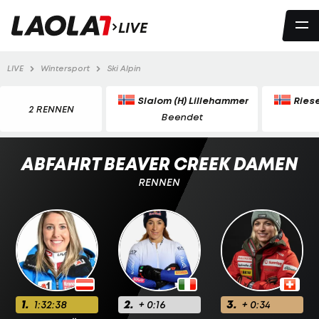
LIVE
LIVE
Wintersport
Ski Alpin
Slalom (H) Lillehammer
Ries
2 RENNEN
Beendet
ABFAHRT BEAVER CREEK DAMEN
RENNEN
1.
2.
3.
1:32:38
+ 0:16
+ 0:34