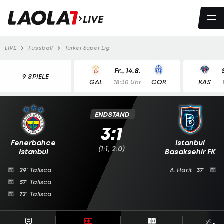
LIVE
LIVE
Fussball
Türkei Süper Lig
Fr., 14.8.
9 SPIELE
GAL
COR
KAS
18:30 Uhr
ENDSTAND
3:1
Fenerbahce
Istanbul
(1:1, 2:0)
Istanbul
Basaksehir FK
29'
Talisca
A. Harit
37'
57'
Talisca
72'
Talisca