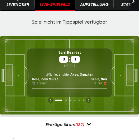
LIVETICKER
LIVE-SPIELFELD
AUFSTELLUNG
STATISTI
Spiel Beendet
:
3
1
HZ
1
:
1
Mäß
Wet
Schiedsrichter
Aksu, Oguzhan
Gole, Zeki Murat
Sahin, Nuri
Trainer
Trainer
Einträge filtern
(122)