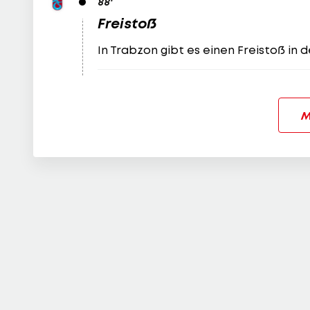
88
'
Freistoß
In Trabzon gibt es einen Freistoß in 
M