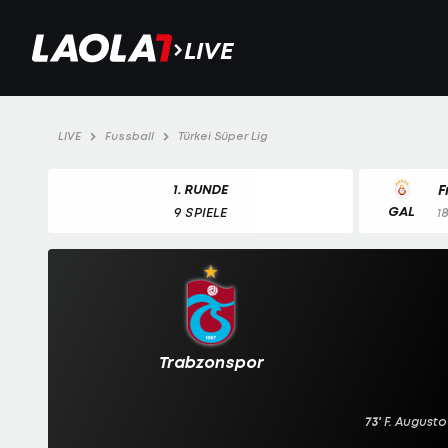
LIVE
LIVE
Fussball
Türkei Süper Lig
1. RUNDE
F
GAL
9 SPIELE
1
Trabzonspor
73'
F. Augusto