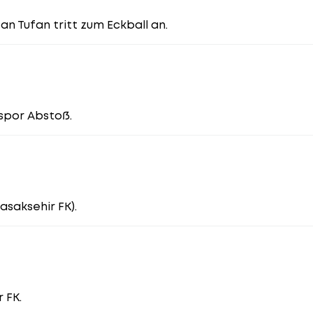
an Tufan tritt zum Eckball an.
spor Abstoß.
asaksehir FK).
 FK.