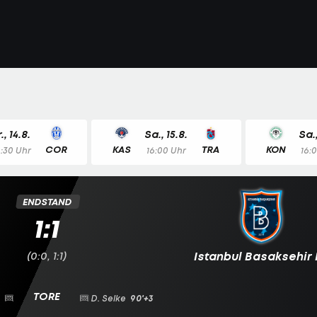
r., 14.8.
Sa., 15.8.
Sa.,
COR
KAS
TRA
KON
8:30 Uhr
16:00 Uhr
16:
ENDSTAND
1:1
(0:0, 1:1)
Istanbul Basaksehir 
D. Selke
90'+3