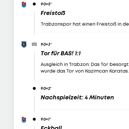
90
+5
'
Freistoß
Trabzonspor hat einen Freistoß in de
90
+3
'
Tor für BAS! 1:1
Ausgleich in Trabzon: Das Tor besorgt
wurde das Tor von Kazimcan Karatas.
90
+2
'
Nachspielzeit: 4 Minuten
90
+1
'
Eckball