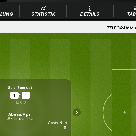
LLUNG
STATISTIK
DETAILS
TAB
TELEGRAMM 
Ven
Spiel Beendet
:
1
1
HZ
0
:
0
Mäßig
Papara
Wetter
Trab
Akarsu, Alper
40980
Schiedsrichter
Kapazität
Sahin, Nuri
Trainer