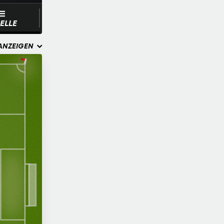
ELLE
ANZEIGEN
ue
 Park
Gut
zon
Platzbedingungen
910
km
Entfernung zwischen den
Spielorten