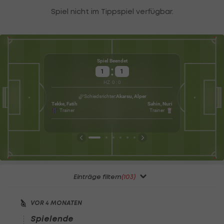
Spiel Beendet
:
1
1
Mäß
HZ
0
:
0
Wet
Schiedsrichter
Akarsu, Alper
Tekke, Fatih
Sahin, Nuri
Trainer
Trainer
Einträge filtern
(103)
VOR 4 MONATEN
Spielende