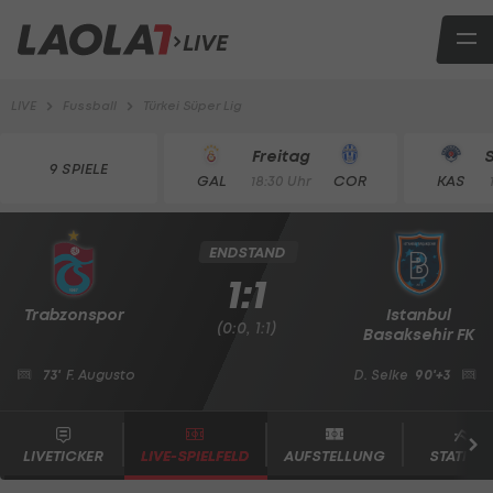
LIVE
LIVE
Fussball
Türkei Süper Lig
Freitag
9 SPIELE
GAL
COR
KAS
18:30 Uhr
ENDSTAND
1:1
Trabzonspor
Istanbul
(0:0, 1:1)
Basaksehir FK
73'
F. Augusto
D. Selke
90'+3
LIVETICKER
LIVE-SPIELFELD
AUFSTELLUNG
STATISTI