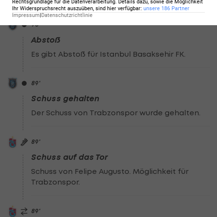
Rechtsgrundlage für die Datenverarbeitung. Details dazu, sowie die Möglichkeit
Ihr Widerspruchsrecht auszuüben, sind hier verfügbar
:
unsere
186
Partner
Impressum
|
Datenschutzrichtlinie
90
'
Abstoß
Es gibt Abstoß für Istanbul Basaksehir FK.
89
'
Schuss gehalten
Der Schuss von Trabzonspor wurde gehalten.
89
'
Schuss auf das Tor
Schuss von Felipe Augusto. Möglichkeit für
Trabzonspor.
89
'