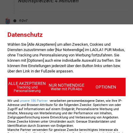
Nachspielzeit: 4 Minuten
90
+1
'
Eckball
Datenschutz
Gute Möglichkeit für Trabzonspor: Ozan Tufan
Wählen Sie [Alle Akzeptieren] um allen Zwecken, Cookies und
tritt zum Eckball an.
Diensten zuzustimmen oder [Nur Notwendige] im LAOLA1 PUR Modus,
ohne Tracking uns Peronsalisierung von Werbung fortzufahren. Sie
können mit [Optionen] auch eine individuelle Auswahl zu treffen. Sie
90
'
können Ihre Einstellungen jederzeit über den Button links unten bzw.
über den Link in der Fußzeile anpassen.
Abstoß
Nach der letzten Aktion hat Trabzonspor
ALLE AKZEPTIEREN
NUR NOTWENDIGE
OPTIONEN
Abstoß.
Tracking und
Weiter mit PUR-Abo
Personalisierung
Wir und
unsere
186
Partner
verarbeiten personenbezogene Daten, wie Ihre IP-
Adresse und Browser-Attribute für die folgenden Zwecke
:
Speichern von oder
90
'
Zugriff auf Informationen auf einem Endgerät; Personalisierte Werbung und
Inhalte, Messung von Werbeleistung und der Performance von Inhalten,
Schuss neben das Tor
Zielgruppenforschung sowie Entwicklung und Verbesserung von Angeboten
.
Diese Zwecke können unter Umständen auch
:
Genaue Standortdaten und
Schuss von Nuno Da Costa (Istanbul Basaksehir
Identifikation durch Scannen von Endgeräten
.
FK).
Manche Partner verwenden für gewisse Zwecke berechtigtes Interesse als