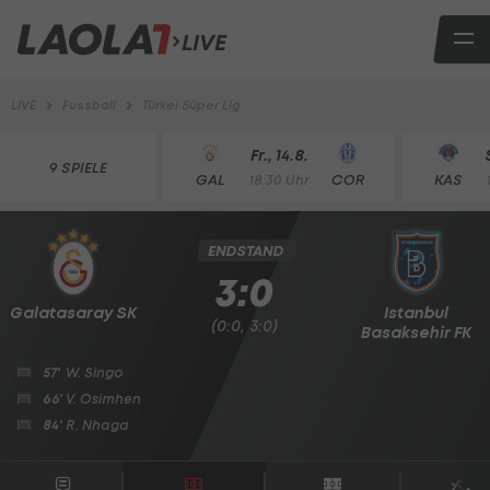
LIVE
LIVE
Fussball
Türkei Süper Lig
Fr., 14.8.
9 SPIELE
GAL
COR
KAS
18:30 Uhr
ENDSTAND
3:0
Galatasaray SK
Istanbul
(0:0, 3:0)
Basaksehir FK
57'
W. Singo
66'
V. Osimhen
84'
R. Nhaga