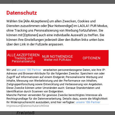
90
+1
'
Datenschutz
Nachspielzeit: 3 Minuten
Wählen Sie [Alle Akzeptieren] um allen Zwecken, Cookies und
Diensten zuzustimmen oder [Nur Notwendige] im LAOLA1 PUR Modus,
ohne Tracking uns Peronsalisierung von Werbung fortzufahren. Sie
können mit [Optionen] auch eine individuelle Auswahl zu treffen. Sie
90
'
können Ihre Einstellungen jederzeit über den Button links unten bzw.
über den Link in der Fußzeile anpassen.
Schuss gehalten
Der Schuss von Galatasaray SK wurde gehalten.
ALLE AKZEPTIEREN
NUR NOTWENDIGE
OPTIONEN
Tracking und
Weiter mit PUR-Abo
Personalisierung
90
'
Wir und
unsere
186
Partner
verarbeiten personenbezogene Daten, wie Ihre IP-
Adresse und Browser-Attribute für die folgenden Zwecke
:
Speichern von oder
Schuss auf das Tor
Zugriff auf Informationen auf einem Endgerät; Personalisierte Werbung und
Inhalte, Messung von Werbeleistung und der Performance von Inhalten,
Kopfball von Mauro Icardi (Galatasaray).
Zielgruppenforschung sowie Entwicklung und Verbesserung von Angeboten
.
Diese Zwecke können unter Umständen auch
:
Genaue Standortdaten und
Istanbul Basaksehir FK kann klären.
Identifikation durch Scannen von Endgeräten
.
Manche Partner verwenden für gewisse Zwecke berechtigtes Interesse als
Rechtsgrundlage für die Datenverarbeitung. Details dazu, sowie die Möglichkeit
Ihr Widerspruchsrecht auszuüben, sind hier verfügbar
:
unsere
186
Partner
87
'
Impressum
|
Datenschutzrichtlinie
Freistoß