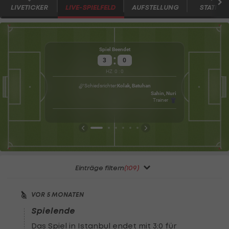
LIVETICKER
LIVE-SPIELFELD
AUFSTELLUNG
STATISTI
Spiel Beendet
:
3
0
HZ
0
:
0
Gu
Wet
Schiedsrichter
Kolak, Batuhan
Sahin, Nuri
Trainer
Einträge filtern
(109)
VOR 5 MONATEN
Spielende
Das Spiel in Istanbul endet mit 3:0 für