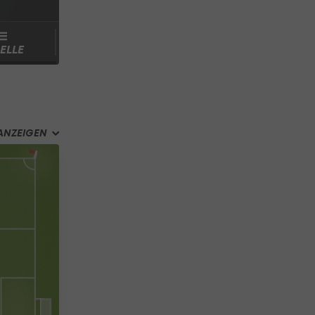
ELLE
ANZEIGEN
ue
r Fatih
Gut