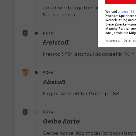
Jetzt wird es gefährlich! Freistoß fü
Wir und
unsere
186
Strafraumes.
Zwecke
:
Speichern 
Werbeleistung und d
Diese Zwecke könn
Manche Partner verw
90
+5
'
dazu, sowie die Mög
Impressum
|
Datensch
Freistoß
Freistoß für Istanbul Basaksehir FK in
90
+4
'
Abstoß
Es gibt Abstoß für Göztepe SK.
90
+4
'
Gelbe Karte
Gelbe Karte: Kazimcan Karatas (Istan