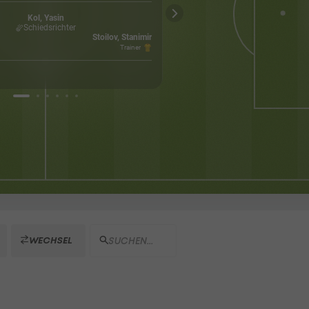
Wetter
Terim 
Istan
Kol, Yasin
Schiedsrichter
17156
Stoilov, Stanimir
Kapazität
Trainer
WECHSEL