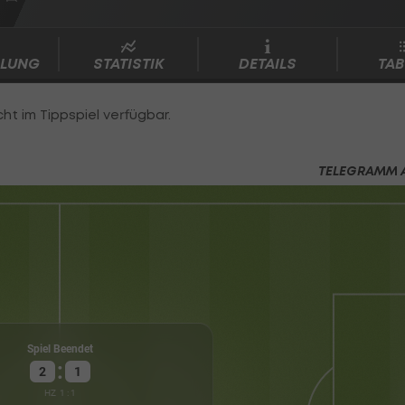
LLUNG
STATISTIK
DETAILS
TAB
TELEGRAMM 
Ven
Spiel Beendet
:
2
1
HZ
1
:
1
Gut
Basaksehi