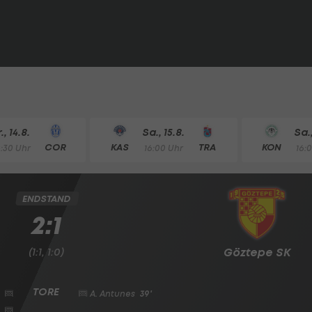
r., 14.8.
Sa., 15.8.
Sa.,
COR
KAS
TRA
KON
8:30 Uhr
16:00 Uhr
16:
ENDSTAND
2:1
(1:1, 1:0)
Göztepe SK
A. Antunes
39'