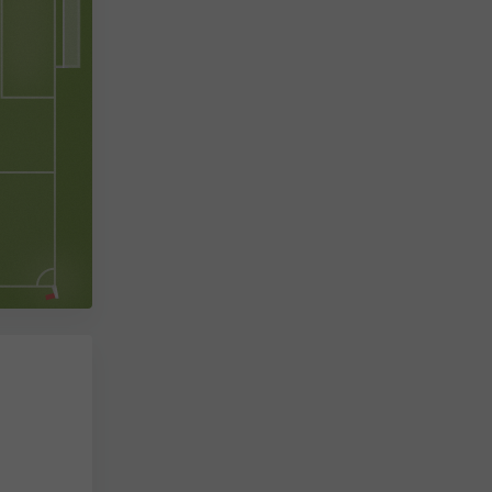
Stadi
Platzbedingungen
bul
338
km
Entfernung zwischen den
Spielorten