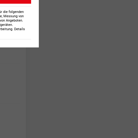
ür die folgenden
te, Messung von
 von Angeboten
.
dgeräten
.
beitung. Details