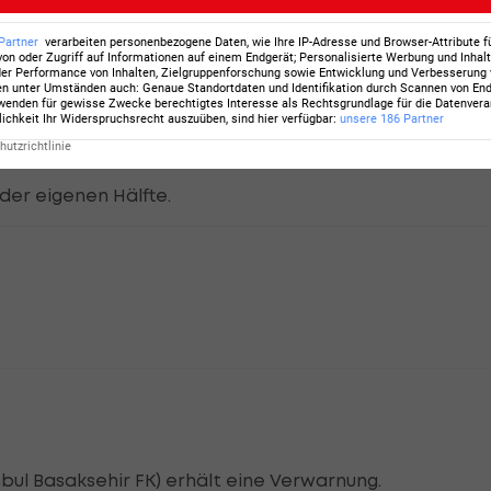
r Istanbul Basaksehir FK in der Nähe des gegnerischen
Partner
verarbeiten personenbezogene Daten, wie Ihre IP-Adresse und Browser-Attribute f
von oder Zugriff auf Informationen auf einem Endgerät; Personalisierte Werbung und Inhal
er Performance von Inhalten, Zielgruppenforschung sowie Entwicklung und Verbesserung
en unter Umständen auch
:
Genaue Standortdaten und Identifikation durch Scannen von En
enden für gewisse Zwecke berechtigtes Interesse als Rechtsgrundlage für die Datenverar
lichkeit Ihr Widerspruchsrecht auszuüben, sind hier verfügbar
:
unsere
186
Partner
utzrichtlinie
 der eigenen Hälfte.
bul Basaksehir FK) erhält eine Verwarnung.