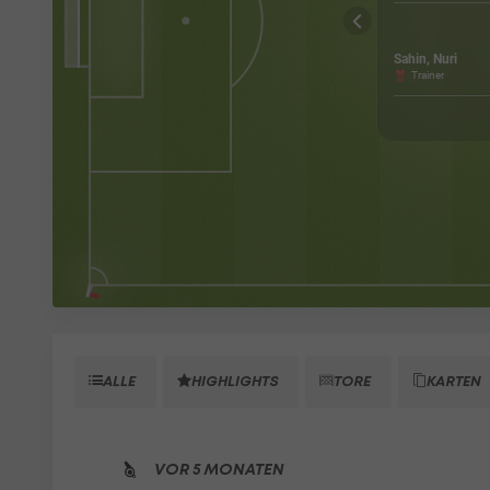
Sahin, Nuri
Trainer
ALLE
HIGHLIGHTS
TORE
KARTEN
VOR 5 MONATEN