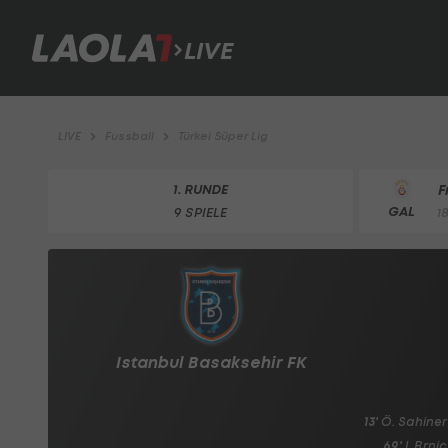
LIVE
LIVE
Fussball
Türkei Süper Lig
1. RUNDE
F
GAL
9 SPIELE
1
Istanbul Basaksehir FK
13'
Ö. Sahiner
69'
I. Brnic