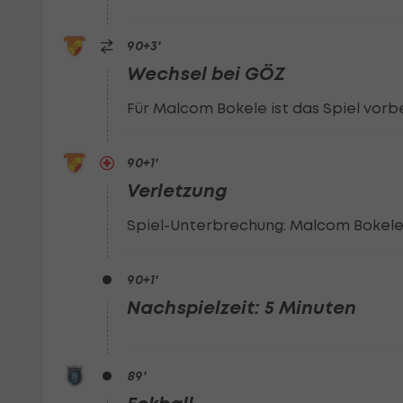
90
+3
'
Wechsel bei GÖZ
Für Malcom Bokele ist das Spiel vorb
90
+1
'
Verletzung
Spiel-Unterbrechung: Malcom Bokele
90
+1
'
Nachspielzeit: 5 Minuten
89
'