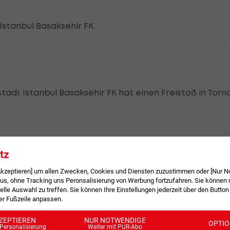
 Istanbul Basaksehir FK.
tadi: Istanbul Basaksehir FK hat einen Freistoß in Tor
tz
 Akzeptieren] um allen Zwecken, Cookies und Diensten zuzustimmen oder [Nur N
der gegnerischen Hälfte für Istanbul Basaksehir FK.
, ohne Tracking uns Peronsalisierung von Werbung fortzufahren. Sie können m
elle Auswahl zu treffen. Sie können Ihre Einstellungen jederzeit über den Button
der Fußzeile anpassen.
ZEPTIEREN
NUR NOTWENDIGE
OPTI
Personalisierung
Weiter mit PUR-Abo