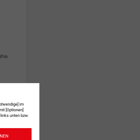
nähe
otwendige] im
it [Optionen]
 links unten bzw.
ONEN