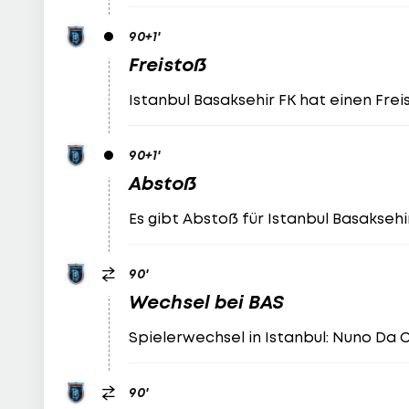
90
+1
'
Freistoß
Istanbul Basaksehir FK hat einen Frei
90
+1
'
Abstoß
Es gibt Abstoß für Istanbul Basaksehir
90
'
Wechsel bei BAS
Spielerwechsel in Istanbul: Nuno Da 
90
'