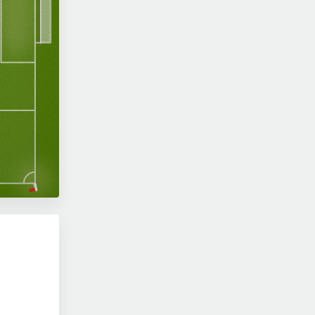
Stadi
Platzbedingungen
bul
481
km
Entfernung zwischen den
Spielorten