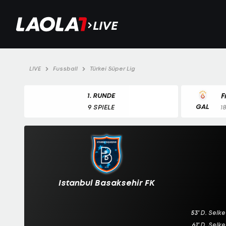
LIVE
LIVE
Fussball
Türkei Süper Lig
1. RUNDE
F
GAL
9 SPIELE
1
Istanbul Basaksehir FK
53'
D. Selke
61'
D. Selke