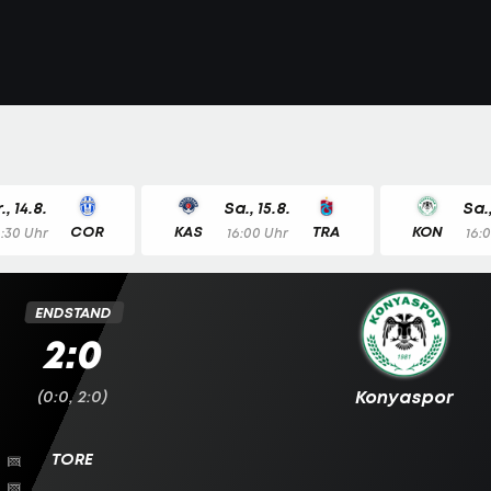
r., 14.8.
Sa., 15.8.
Sa.,
COR
KAS
TRA
KON
8:30 Uhr
16:00 Uhr
16:
ENDSTAND
2:0
(0:0, 2:0)
Konyaspor