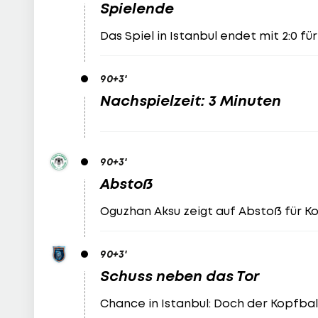
Spielende
Das Spiel in Istanbul endet mit 2:0 fü
90
+3
'
Nachspielzeit: 3 Minuten
90
+3
'
Abstoß
Oguzhan Aksu zeigt auf Abstoß für K
90
+3
'
Schuss neben das Tor
Chance in Istanbul: Doch der Kopfball