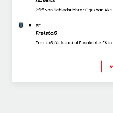
Abseits
Pfiff von Schiedsrichter Oguzhan Aks
87
'
Freistoß
Freistoß für Istanbul Basaksehir FK in
M