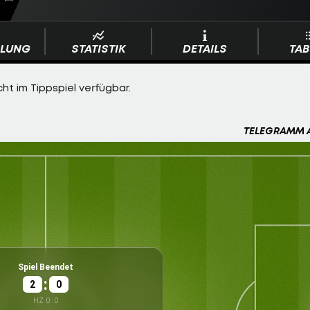
LLUNG
STATISTIK
DETAILS
TAB
TELEGRAMM 
Ven
Spiel Beendet
:
2
0
HZ
0
:
0
Mäßig
Basaksehi