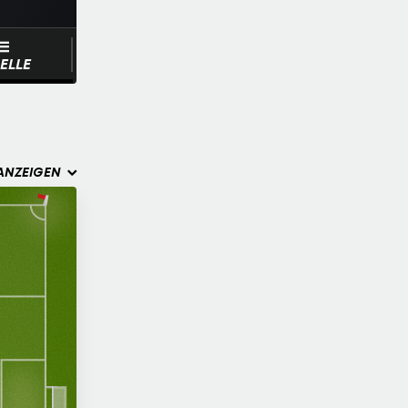
ELLE
ANZEIGEN
ue
r Fatih
Normal