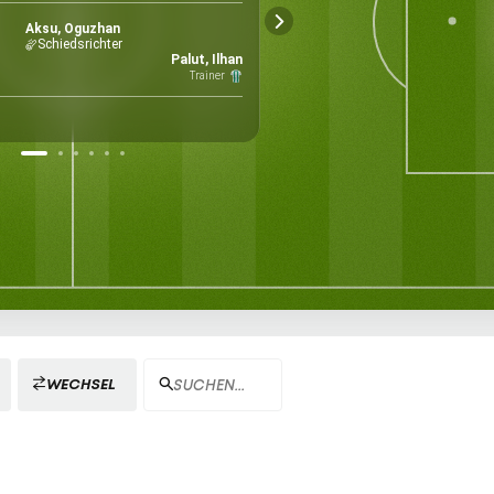
Wetter
Terim 
Istan
Aksu, Oguzhan
Schiedsrichter
17156
Palut, Ilhan
Kapazität
Trainer
WECHSEL