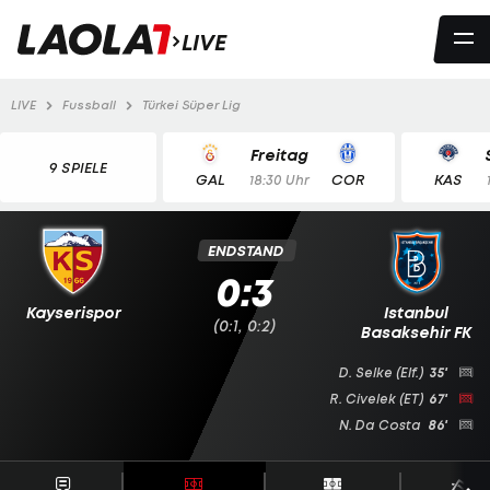
LIVE
LIVE
Fussball
Türkei Süper Lig
Freitag
9 SPIELE
GAL
COR
KAS
18:30 Uhr
ENDSTAND
0:3
Kayserispor
Istanbul
(0:1, 0:2)
Basaksehir FK
D. Selke
(Elf.)
35'
R. Civelek
(ET)
67'
N. Da Costa
86'