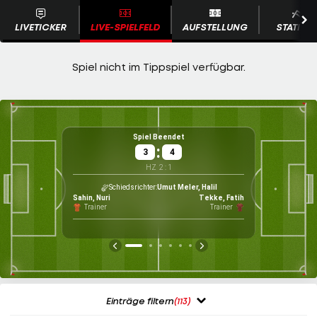
LIVETICKER
LIVE-SPIELFELD
AUFSTELLUNG
STATISTI
Spiel Beendet
:
3
4
HZ
2
:
1
Gu
Wet
Schiedsrichter
Umut Meler, Halil
Sahin, Nuri
Tekke, Fatih
Trainer
Trainer
Einträge filtern
(113)