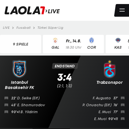
LIVE
LIVE
Fussball
Türkei Süper Lig
Fr., 14.8.
9 SPIELE
GAL
COR
KAS
18:30 Uhr
ENDSTAND
3:4
Istanbul
Trabzonspor
(2:1, 1:3)
Basaksehir FK
22'
D. Selke
(Elf.)
F. Augusto
37'
45'
E. Shomurodov
P. Onuachu
(Elf.)
76'
90'+1
B. Yildirim
E. Muci
77'
E. Muci
90'+11