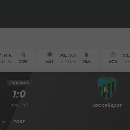
r., 14.8.
Sa., 15.8.
Sa.,
COR
KAS
TRA
KON
8:30 Uhr
16:00 Uhr
16:
ENDSTAND
1:0
(0:0, 1:0)
Kocaelispor