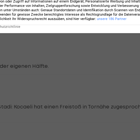
von oder Zugriff auf Informationen auf einem Endgerät; Personalisierte Werbung und Inhal
er Performance von Inhalten, Zielgruppenforschung sowie Entwicklung und Verbesserung
en unter Umständen auch
:
Genaue Standortdaten und Identifikation durch Scannen von En
enden für gewisse Zwecke berechtigtes Interesse als Rechtsgrundlage für die Datenverar
lichkeit Ihr Widerspruchsrecht auszuüben, sind hier verfügbar
:
unsere
186
Partner
w vom Platz und bringt Furkan Gedik. Der fünfte Wech
utzrichtlinie
 der eigenen Hälfte.
Stadi: Kocaeli hat einen Freistoß in Tornähe zugesproc