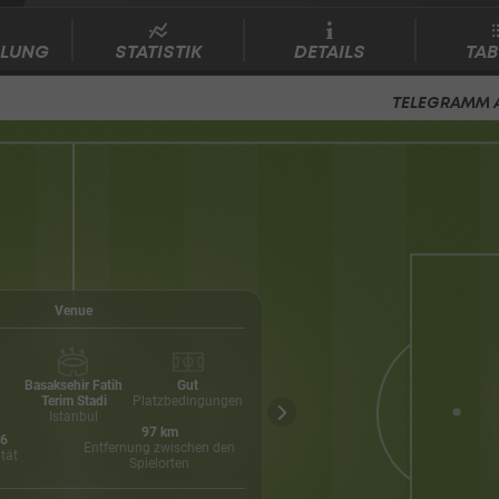
LLUNG
STATISTIK
DETAILS
TAB
TELEGRAMM 
Venue
Tabelle
Basaksehir Fatih
Gut
5
Terim Stadi
Platzbedingungen
47
Istanbul
%
97
km
6
Formtabelle
Entfernung zwischen den
tät
Spielorten
N
S
S
U
N