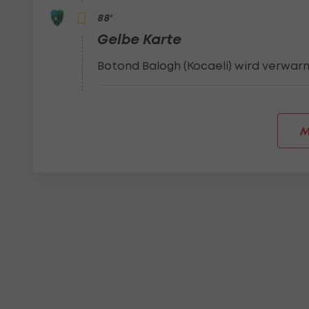
88
'
Gelbe Karte
Botond Balogh (Kocaeli) wird verwarn
M