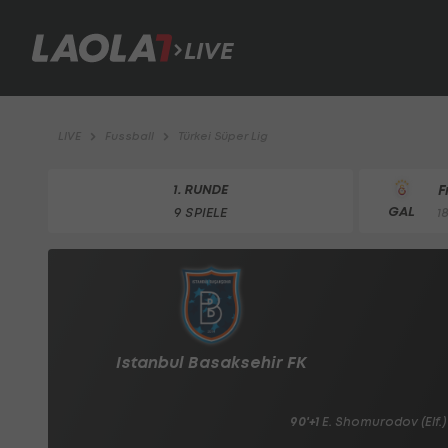
LIVE
LIVE
Fussball
Türkei Süper Lig
1. RUNDE
F
GAL
9 SPIELE
1
Istanbul Basaksehir FK
90'+1
E. Shomurodov
(Elf.)