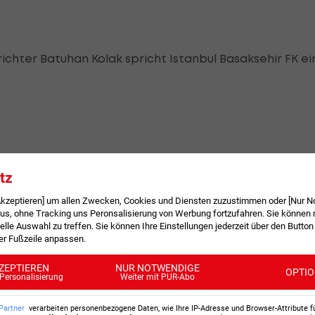
ichter Batuhan Kolak spricht Istanbul Basaksehir FK e
 ausgewechselt. Festy Ebosele ist jetzt im Spiel. Das wa
tz
 Akzeptieren] um allen Zwecken, Cookies und Diensten zuzustimmen oder [Nur N
, ohne Tracking uns Peronsalisierung von Werbung fortzufahren. Sie können m
elle Auswahl zu treffen. Sie können Ihre Einstellungen jederzeit über den Button
der Fußzeile anpassen.
ZEPTIEREN
NUR NOTWENDIGE
OPTI
Personalisierung
Weiter mit PUR-Abo
nen Hälfte.
Partner
verarbeiten personenbezogene Daten, wie Ihre IP-Adresse und Browser-Attribute f