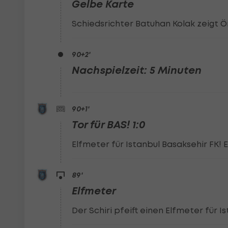
Gelbe Karte
Schiedsrichter Batuhan Kolak zeigt Öm
90
+2
'
Nachspielzeit: 5 Minuten
90
+1
'
Tor für BAS! 1:0
Elfmeter für Istanbul Basaksehir FK! 
89
'
Elfmeter
Der Schiri pfeift einen Elfmeter für I