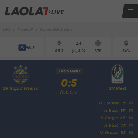
LIVE
LIVE
Fussball
Österreich 2. Liga
4:1
8 SPIELE
SBG
VIE
SKU
(1:1, 3:0)
ENDSTAND
0:5
SK Rapid Wien II
SV Ried
(0:1, 0:4)
O. Steurer
2'
A. Bajic
59'
D. Berger
69'
A. Bajic
73'
M. Grosse
82'