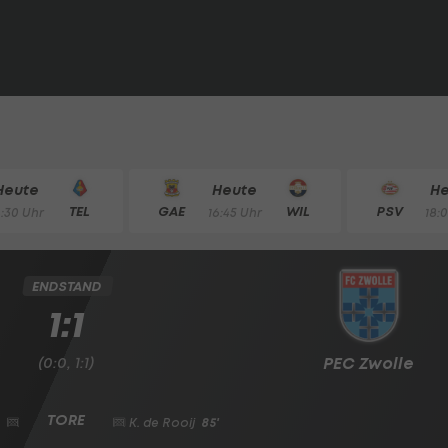
Heute
Heute
H
TEL
GAE
WIL
PSV
4:30 Uhr
16:45 Uhr
18:
ENDSTAND
1:1
(0:0, 1:1)
PEC Zwolle
K. de Rooij
85'