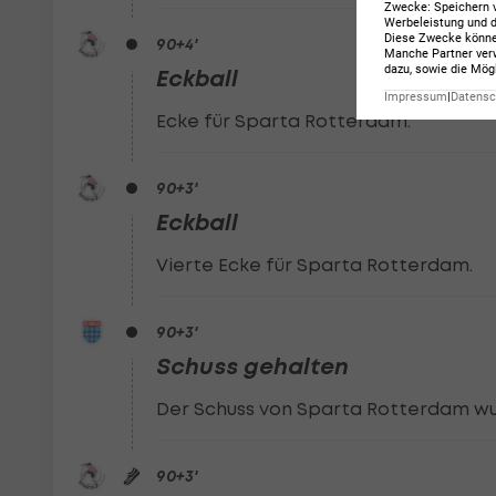
Zwecke
:
Speichern 
Werbeleistung und d
Diese Zwecke könn
90
+4
'
Manche Partner verw
dazu, sowie die Mög
Eckball
Impressum
|
Datensch
Ecke für Sparta Rotterdam.
90
+3
'
Eckball
Vierte Ecke für Sparta Rotterdam.
90
+3
'
Schuss gehalten
Der Schuss von Sparta Rotterdam wu
90
+3
'