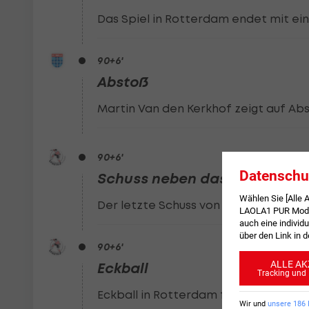
Das Spiel in Rotterdam endet mit eine
90
+6
'
Abstoß
Martin Van den Kerkhof zeigt auf Abs
90
+6
'
Datenschu
Schuss neben das Tor
Wählen Sie [Alle
Der letzte Schuss von Sparta Rotterd
LAOLA1 PUR Modus
auch eine individu
über den Link in 
90
+6
'
ALLE AK
Eckball
Tracking und 
Eckball in Rotterdam für Sparta Rotte
Wir und
unsere
186