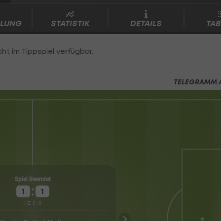
LLUNG
STATISTIK
DETAILS
TAB
TELEGRAMM 
Ven
Spiel Beendet
:
1
1
HZ
0
:
0
Gut
Sparta Sta
Wetter
Kast
Rotte