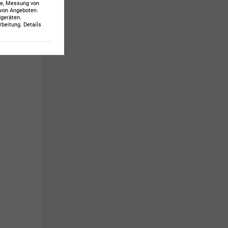
te, Messung von
 von Angeboten
.
dgeräten
.
beitung. Details