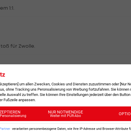
m 1:1.
toß für Zwolle.
tz
 Akzeptieren] um allen Zwecken, Cookies und Diensten zuzustimmen oder [Nur N
am verfehlt das Tor.
, ohne Tracking uns Peronsalisierung von Werbung fortzufahren. Sie können m
elle Auswahl zu treffen. Sie können Ihre Einstellungen jederzeit über den Button
der Fußzeile anpassen.
ZEPTIEREN
NUR NOTWENDIGE
OPTI
Personalisierung
Weiter mit PUR-Abo
rdam. Mike Kleijn tritt an.
Partner
verarbeiten personenbezogene Daten, wie Ihre IP-Adresse und Browser-Attribute f