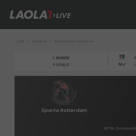
LIVE
LIVE
Fussball
Niederlande Eredivisie
1. RUNDE
NIJ
9 SPIELE
1
Sparta Rotterdam
83'
M. Zonneveld