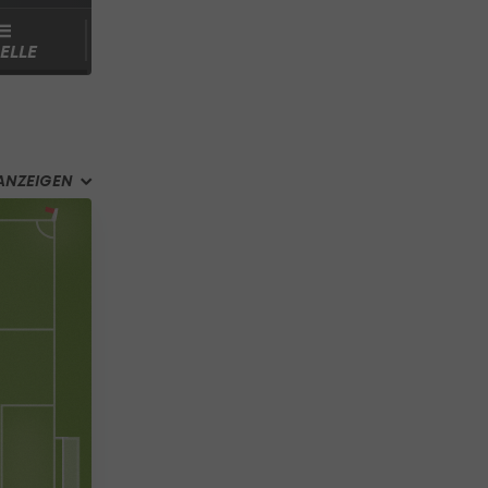
ELLE
ANZEIGEN
ue
dion Het
Gut
eel
Platzbedingungen
rdam