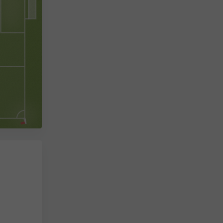
133
km
Entfernung zwischen den
Spielorten