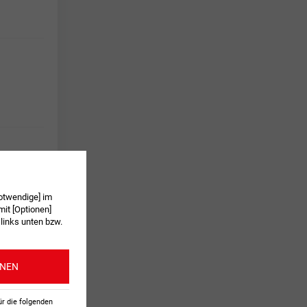
otwendige] im
it [Optionen]
 links unten bzw.
ONEN
ür die folgenden