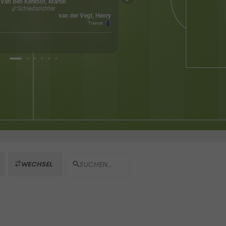
Van den Kerkhof, Martin
Schiedsrichter
11026
van der Vegt, Henry
Kapazität
Trainer
WECHSEL