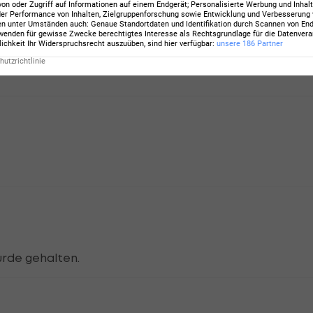
von oder Zugriff auf Informationen auf einem Endgerät; Personalisierte Werbung und Inhal
er Performance von Inhalten, Zielgruppenforschung sowie Entwicklung und Verbesserung
en unter Umständen auch
:
Genaue Standortdaten und Identifikation durch Scannen von En
enden für gewisse Zwecke berechtigtes Interesse als Rechtsgrundlage für die Datenverar
lichkeit Ihr Widerspruchsrecht auszuüben, sind hier verfügbar
:
unsere
186
Partner
utzrichtlinie
rde gehalten.