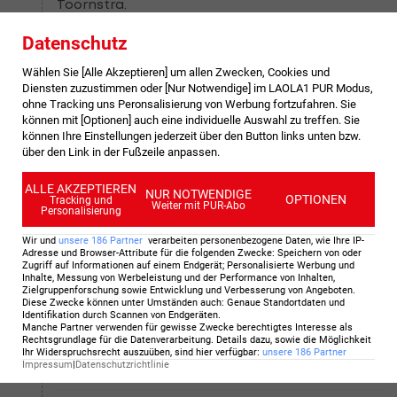
Toornstra.
Datenschutz
90
+6
'
Wählen Sie [Alle Akzeptieren] um allen Zwecken, Cookies und
Schuss neben das Tor
Diensten zuzustimmen oder [Nur Notwendige] im LAOLA1 PUR Modus,
ohne Tracking uns Peronsalisierung von Werbung fortzufahren. Sie
Tobias Lauritsen (Sparta Rotterdam) kommt
können mit [Optionen] auch eine individuelle Auswahl zu treffen. Sie
zum Abschluss. Sein Schuss geht daneben.
können Ihre Einstellungen jederzeit über den Button links unten bzw.
über den Link in der Fußzeile anpassen.
90
+5
'
ALLE AKZEPTIEREN
NUR NOTWENDIGE
OPTIONEN
Tracking und
Weiter mit PUR-Abo
Abstoß
Personalisierung
Robin Hensgens zeigt auf Abstoß für FC
Wir und
unsere
186
Partner
verarbeiten personenbezogene Daten, wie Ihre IP-
Adresse und Browser-Attribute für die folgenden Zwecke
:
Speichern von oder
Groningen.
Zugriff auf Informationen auf einem Endgerät; Personalisierte Werbung und
Inhalte, Messung von Werbeleistung und der Performance von Inhalten,
Zielgruppenforschung sowie Entwicklung und Verbesserung von Angeboten
.
Diese Zwecke können unter Umständen auch
:
Genaue Standortdaten und
90
+5
'
Identifikation durch Scannen von Endgeräten
.
Manche Partner verwenden für gewisse Zwecke berechtigtes Interesse als
Eckball
Rechtsgrundlage für die Datenverarbeitung. Details dazu, sowie die Möglichkeit
Ihr Widerspruchsrecht auszuüben, sind hier verfügbar
:
unsere
186
Partner
Siebte Ecke für Groningen.
Impressum
|
Datenschutzrichtlinie