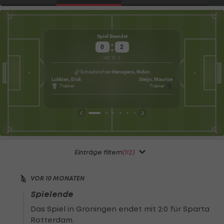
Spiel Beendet
:
0
2
HZ
0
:
1
Gu
Wet
Schiedsrichter
Hensgens, Robin
Lukkien, Dick
Steijn, Maurice
Trainer
Trainer
Einträge filtern
(112)
VOR 10 MONATEN
Spielende
Das Spiel in Groningen endet mit 2:0 für Sparta
Rotterdam.