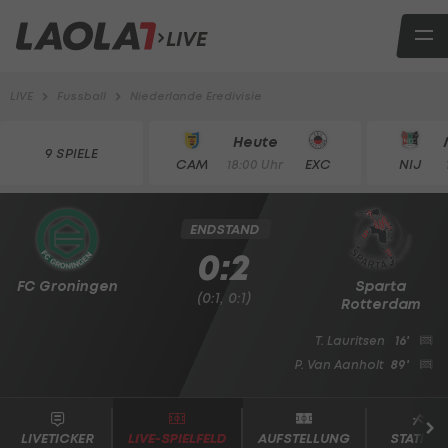
LIVE
LIVE
Fussball
Niederlande Eredivisie
Heute
9 SPIELE
CAM
EXC
NIJ
18:00 Uhr
ENDSTAND
0:2
FC Groningen
Sparta
(0:1, 0:1)
Rotterdam
T. Lauritsen
16'
P. Van Aanholt
89'
LIVETICKER
LIVE-SPIELFELD
AUFSTELLUNG
STATISTI