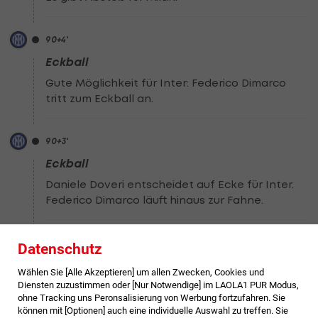
90
+4
'
Eckball
Gute Möglichkeit für Inter: Federico Dimarco
tritt zum Eckball an.
90
+3
'
Eckball
Daniele Doveri entscheidet auf Ecke für Inter.
Federico Dimarco läuft hinaus zur Fahne.
90
+2
'
Datenschutz
Eckball
Wählen Sie [Alle Akzeptieren] um allen Zwecken, Cookies und
Eckball in Mailand für Inter. Federico Dimarco
Diensten zuzustimmen oder [Nur Notwendige] im LAOLA1 PUR Modus,
ohne Tracking uns Peronsalisierung von Werbung fortzufahren. Sie
tritt an.
können mit [Optionen] auch eine individuelle Auswahl zu treffen. Sie