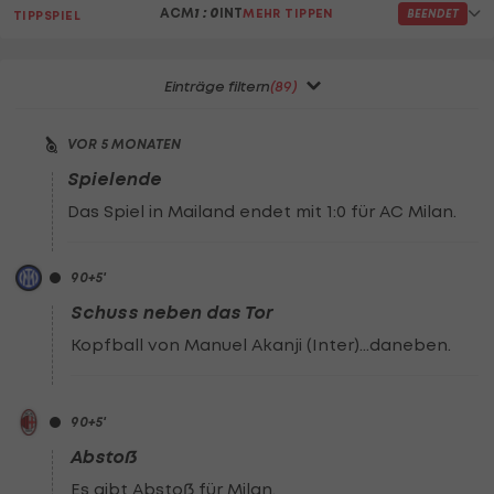
Einträge filtern
(89)
VOR 5 MONATEN
Spielende
Das Spiel in Mailand endet mit 1:0 für AC Milan.
90
+5
'
Schuss neben das Tor
Kopfball von Manuel Akanji (Inter)...daneben.
90
+5
'
Abstoß
Es gibt Abstoß für Milan.