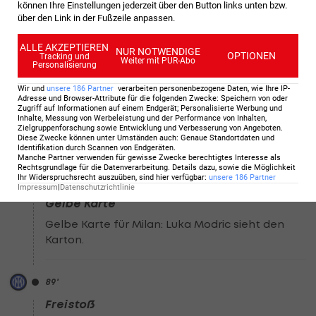
können Ihre Einstellungen jederzeit über den Button links unten bzw.
über den Link in der Fußzeile anpassen.
90
+1
'
Nachspielzeit: 5 Minuten
ALLE AKZEPTIEREN
NUR NOTWENDIGE
OPTIONEN
Tracking und
Weiter mit PUR-Abo
Personalisierung
Wir und
unsere
186
Partner
verarbeiten personenbezogene Daten, wie Ihre IP-
90
+1
'
Adresse und Browser-Attribute für die folgenden Zwecke
:
Speichern von oder
Zugriff auf Informationen auf einem Endgerät; Personalisierte Werbung und
Abseits
Inhalte, Messung von Werbeleistung und der Performance von Inhalten,
Zielgruppenforschung sowie Entwicklung und Verbesserung von Angeboten
.
Abseitsposition Milan. Niclas Füllkrug steht drin.
Diese Zwecke können unter Umständen auch
:
Genaue Standortdaten und
Identifikation durch Scannen von Endgeräten
.
Manche Partner verwenden für gewisse Zwecke berechtigtes Interesse als
Rechtsgrundlage für die Datenverarbeitung. Details dazu, sowie die Möglichkeit
Ihr Widerspruchsrecht auszuüben, sind hier verfügbar
:
unsere
186
Partner
89
'
Impressum
|
Datenschutzrichtlinie
Gelbe Karte
Gelbe Karte für Milan: Luka Modric sieht den
Karton.
89
'
Freistoß