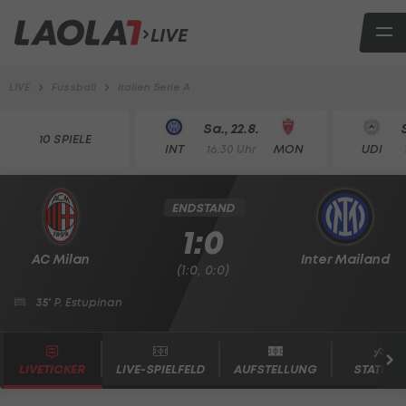
LIVE
LIVE
Fussball
Italien Serie A
Sa., 22.8.
10 SPIELE
INT
MON
UDI
16:30 Uhr
ENDSTAND
1:0
AC Milan
Inter Mailand
(1:0, 0:0)
35'
P. Estupinan
LIVETICKER
LIVE-SPIELFELD
AUFSTELLUNG
STATISTI