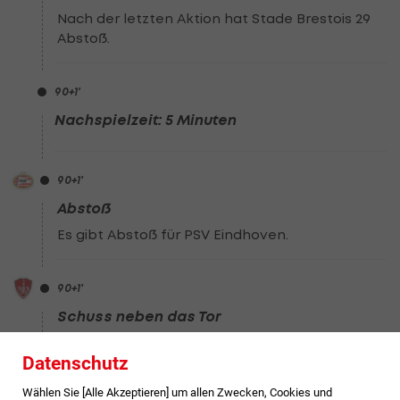
Nach der letzten Aktion hat Stade Brestois 29
Abstoß.
90
+1
'
Nachspielzeit: 5 Minuten
90
+1
'
Abstoß
Es gibt Abstoß für PSV Eindhoven.
90
+1
'
Schuss neben das Tor
Mathias Pereira Lage (Stade Brestois 29) sucht
Datenschutz
den Abschluss, aber trifft das Tor nicht.
Wählen Sie [Alle Akzeptieren] um allen Zwecken, Cookies und