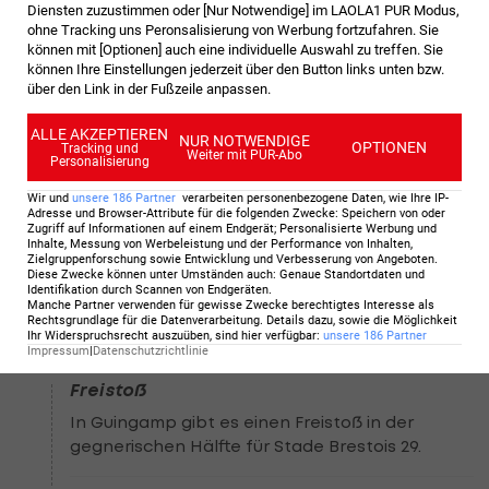
Diensten zuzustimmen oder [Nur Notwendige] im LAOLA1 PUR Modus,
88
'
ohne Tracking uns Peronsalisierung von Werbung fortzufahren. Sie
können mit [Optionen] auch eine individuelle Auswahl zu treffen. Sie
Abstoß
können Ihre Einstellungen jederzeit über den Button links unten bzw.
Nach der letzten Aktion hat PSV Eindhoven
über den Link in der Fußzeile anpassen.
Abstoß.
ALLE AKZEPTIEREN
NUR NOTWENDIGE
OPTIONEN
Tracking und
Weiter mit PUR-Abo
Personalisierung
88
'
Wir und
unsere
186
Partner
verarbeiten personenbezogene Daten, wie Ihre IP-
Wechsel bei STB
Adresse und Browser-Attribute für die folgenden Zwecke
:
Speichern von oder
Zugriff auf Informationen auf einem Endgerät; Personalisierte Werbung und
Trainer Eric Roy (Stade Brestois 29) vollzieht den
Inhalte, Messung von Werbeleistung und der Performance von Inhalten,
Zielgruppenforschung sowie Entwicklung und Verbesserung von Angeboten
.
dritten Wechsel. Ibrahim Salah kommt für
Diese Zwecke können unter Umständen auch
:
Genaue Standortdaten und
Kamory Doumbia.
Identifikation durch Scannen von Endgeräten
.
Manche Partner verwenden für gewisse Zwecke berechtigtes Interesse als
Rechtsgrundlage für die Datenverarbeitung. Details dazu, sowie die Möglichkeit
Ihr Widerspruchsrecht auszuüben, sind hier verfügbar
:
unsere
186
Partner
Impressum
|
Datenschutzrichtlinie
87
'
Freistoß
In Guingamp gibt es einen Freistoß in der
gegnerischen Hälfte für Stade Brestois 29.