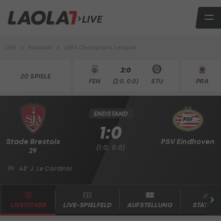
LIVE
LIVE
Fussball
UEFA Champions League
2:0
20 SPIELE
FEN
STU
PRA
(2:0, 0:0)
ENDSTAND
1:0
Stade Brestois
PSV Eindhoven
(1:0, 0:0)
29
43'
J. Le Cardinal
LIVETICKER
LIVE-SPIELFELD
AUFSTELLUNG
STATISTI