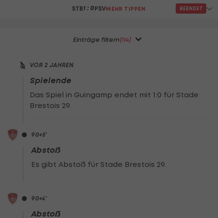
Einträge filtern
(114)
VOR 2 JAHREN
Spielende
Das Spiel in Guingamp endet mit 1:0 für Stade
Brestois 29.
90
+5
'
Abstoß
Es gibt Abstoß für Stade Brestois 29.
90
+4
'
Abstoß