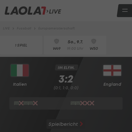
LIVE
LIVE
Fussball
Europameisterschaft
So., 9.7.
1 SPIEL
W49
W50
19:00 Uhr
IM ELFM.
3:2
Italien
England
(0:1, 1:0, 0:0)
Spielbericht