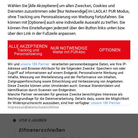
Wählen Sie [Alle Akzeptieren] um allen Zwecken, Cookies und
VOR 5 JAHREN
Diensten zuzustimmen oder [Nur Notwendige] im LAOLA1 PUR Modus,
ohne Tracking uns Peronsalisierung von Werbung fortzufahren. Sie
Elfmeterschießen
können mit [Optionen] auch eine individuelle Auswahl zu treffen. Sie
Federico Bernardeschi trifft für Italien.
können Ihre Einstellungen jederzeit über den Button links unten bzw.
über den Link in der Fußzeile anpassen.
VOR 5 JAHREN
ALLE AKZEPTIEREN
NUR NOTWENDIGE
OPTIONEN
Tracking und
Weiter mit PUR-Abo
Personalisierung
Elfmeterschießen
Marcus Rashford (England) scheitert vom Punkt.
Wir und
unsere
186
Partner
verarbeiten personenbezogene Daten, wie Ihre IP-
Adresse und Browser-Attribute für die folgenden Zwecke
:
Speichern von oder
Zugriff auf Informationen auf einem Endgerät; Personalisierte Werbung und
Inhalte, Messung von Werbeleistung und der Performance von Inhalten,
Zielgruppenforschung sowie Entwicklung und Verbesserung von Angeboten
.
VOR 5 JAHREN
Diese Zwecke können unter Umständen auch
:
Genaue Standortdaten und
Identifikation durch Scannen von Endgeräten
.
Es steht 2:2
Manche Partner verwenden für gewisse Zwecke berechtigtes Interesse als
Rechtsgrundlage für die Datenverarbeitung. Details dazu, sowie die Möglichkeit
Italien trifft zum Ausgleich!
Ihr Widerspruchsrecht auszuüben, sind hier verfügbar
:
unsere
186
Partner
Impressum
|
Datenschutzrichtlinie
VOR 5 JAHREN
Elfmeterschießen