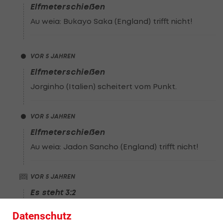
Elfmeterschießen
Au weia: Bukayo Saka (England) trifft nicht!
VOR 5 JAHREN
Elfmeterschießen
Jorginho (Italien) scheitert vom Punkt.
VOR 5 JAHREN
Elfmeterschießen
Au weia: Jadon Sancho (England) trifft nicht!
VOR 5 JAHREN
Es steht 3:2
Italien geht in die Führung!
Datenschutz