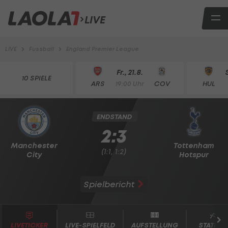
LIVE
LIVE
Fussball
England Premier League
Fr., 21.8.
10 SPIELE
ARS
COV
HUL
19:00 Uhr
ENDSTAND
2:3
Manchester
Tottenham
(1:1, 1:2)
City
Hotspur
Spielbericht
LIVETICKER
LIVE-SPIELFELD
AUFSTELLUNG
STATISTI