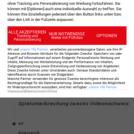
ohne Tracking uns Peronsalisierung von Werbung fortzufahren. Sie
Elfmeter
können mit [Optionen] auch eine individuelle Auswahl zu treffen. Sie
können Ihre Einstellungen jederzeit über den Button links unten bzw.
Elfmeter für Manchester City!
über den Link in der Fußzeile anpassen.
ALLE AKZEPTIEREN
NUR NOTWENDIGE
90
+1
'
OPTIONEN
Tracking und
Weiter mit PUR-Abo
Personalisierung
Spiel geht weiter
Wir und
unsere
186
Partner
verarbeiten personenbezogene Daten, wie Ihre IP-
Adresse und Browser-Attribute für die folgenden Zwecke
:
Speichern von oder
Zugriff auf Informationen auf einem Endgerät; Personalisierte Werbung und
Inhalte, Messung von Werbeleistung und der Performance von Inhalten,
90
+1
'
Zielgruppenforschung sowie Entwicklung und Verbesserung von Angeboten
.
Diese Zwecke können unter Umständen auch
:
Genaue Standortdaten und
Nachspielzeit: 7 Minuten
Identifikation durch Scannen von Endgeräten
.
Manche Partner verwenden für gewisse Zwecke berechtigtes Interesse als
Rechtsgrundlage für die Datenverarbeitung. Details dazu, sowie die Möglichkeit
Ihr Widerspruchsrecht auszuüben, sind hier verfügbar
:
unsere
186
Partner
Impressum
|
Datenschutzrichtlinie
89
'
Spielunterbrechung zwecks Videonachweis
88
'
Freistoß