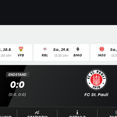
., 28.8.
Sa., 29.8.
Sa.,
VFB
RBL
BMG
M05
8:30 Uhr
13:30 Uhr
13:
ENDSTAND
0:0
(0:0, 0:0)
FC St. Pauli