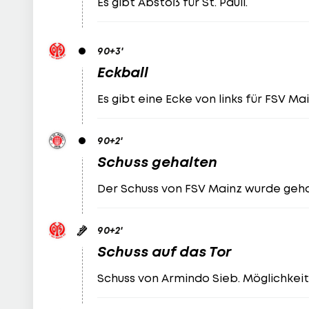
Es gibt Abstoß für St. Pauli.
90
+3
'
Eckball
Es gibt eine Ecke von links für FSV Mai
90
+2
'
Schuss gehalten
Der Schuss von FSV Mainz wurde geha
90
+2
'
Schuss auf das Tor
Schuss von Armindo Sieb. Möglichkeit