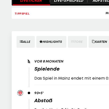
LIVETICKER
LIVE-SPIELFELD
AUFSTE
ALLE
HIGHLIGHTS
TORE
KARTEN
VOR 8 MONATEN
Spielende
Das Spiel in Mainz endet mit einem 0:
90
+5
'
Abstoß