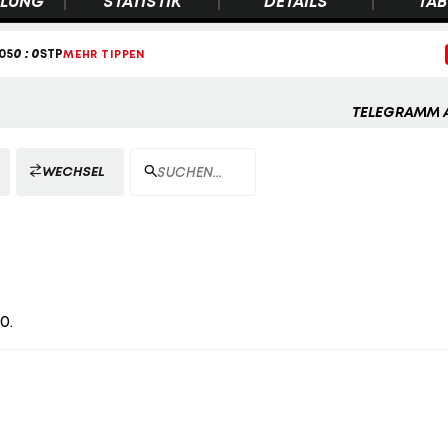
LLUNG
STATISTIK
DETAILS
TAB
TELEGRAMM 
WECHSEL
0.