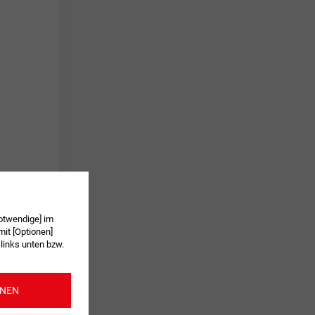
otwendige] im
it [Optionen]
 links unten bzw.
ONEN