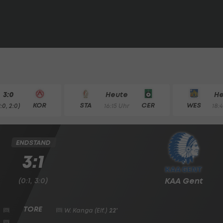
3:0
Heute
H
KOR
STA
CER
WES
1:0, 2:0)
16:15 Uhr
18:
ENDSTAND
3:1
(0:1, 3:0)
KAA Gent
W. Kanga
(Elf.)
22'