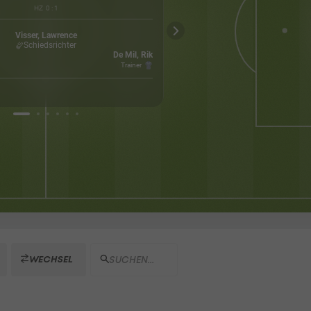
HZ
0
:
1
Mäßig
Lotto 
Wetter
Brüs
Visser, Lawrence
22500
Schiedsrichter
Kapazität
De Mil, Rik
Trainer
WECHSEL