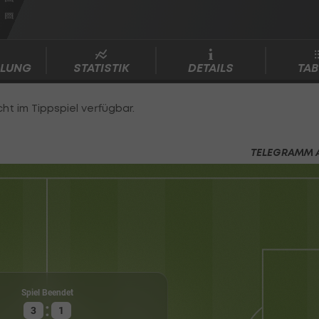
LLUNG
STATISTIK
DETAILS
TAB
TELEGRAMM 
Ven
Spiel Beendet
:
3
1