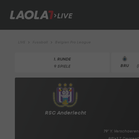
LIVE
LIVE
Fussball
Belgien Pro League
1. RUNDE
BRU
9 SPIELE
(
RSC Anderlecht
79'
Y. Verschaeren
90'+3
T. Degreef