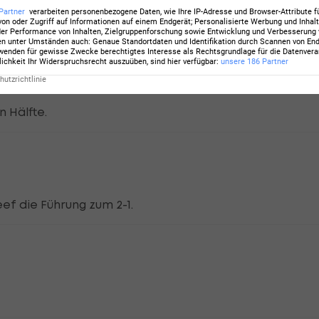
Partner
verarbeiten personenbezogene Daten, wie Ihre IP-Adresse und Browser-Attribute f
eigenen Hälfte.
von oder Zugriff auf Informationen auf einem Endgerät; Personalisierte Werbung und Inhal
er Performance von Inhalten, Zielgruppenforschung sowie Entwicklung und Verbesserung
en unter Umständen auch
:
Genaue Standortdaten und Identifikation durch Scannen von En
enden für gewisse Zwecke berechtigtes Interesse als Rechtsgrundlage für die Datenverar
lichkeit Ihr Widerspruchsrecht auszuüben, sind hier verfügbar
:
unsere
186
Partner
utzrichtlinie
n Hälfte.
ef die Führung zum 2-1.