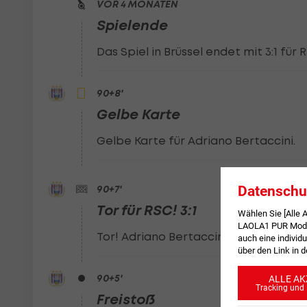
VOR 4 MONATEN
Spielende
Das Spiel in Brüssel endet mit 3:1 für
90
+8
'
Gelbe Karte
Gelbe Karte für Adriano Bertaccini.
Datenschu
90
+7
'
Tor für RSC! 3:1
Wählen Sie [Alle
LAOLA1 PUR Modus
Tor! Adriano Bertaccini erhöht auf 3-
auch eine individu
über den Link in 
90
+5
'
ALLE AK
Tracking und 
Freistoß