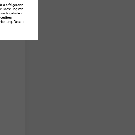
ür die folgenden
te, Messung von
 von Angeboten
.
dgeräten
.
beitung. Details