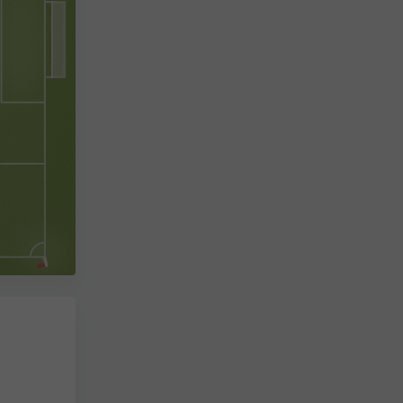
Park
Gut
sel
Platzbedingungen
Lokales Derby
Lokales Derby