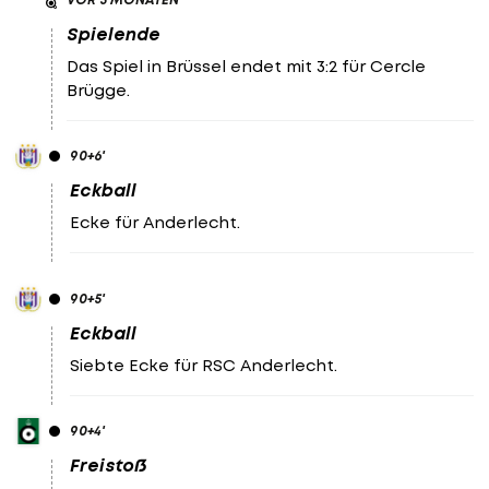
Spielende
Das Spiel in Brüssel endet mit 3:2 für Cercle
Brügge.
90
+6
'
Eckball
Ecke für Anderlecht.
90
+5
'
Eckball
Siebte Ecke für RSC Anderlecht.
90
+4
'
Freistoß