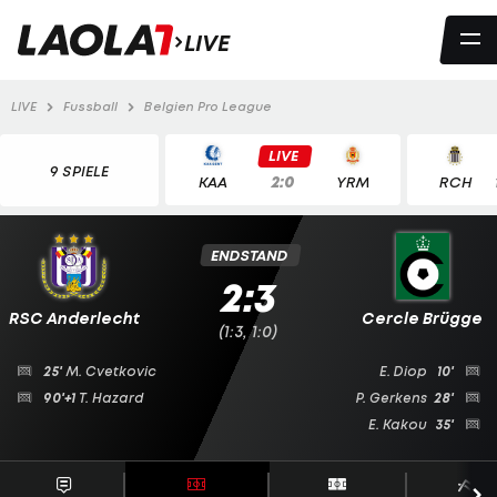
LIVE
LIVE
Fussball
Belgien Pro League
LIVE
9 SPIELE
2:0
KAA
YRM
RCH
ENDSTAND
2:3
RSC Anderlecht
Cercle Brügge
(1:3, 1:0)
25'
M. Cvetkovic
E. Diop
10'
90'+1
T. Hazard
P. Gerkens
28'
E. Kakou
35'