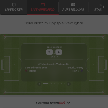
LIVETICKER
LIVE-SPIELFELD
AUFSTELLUNG
STATISTI
Spiel Beendet
:
2
4
Mäß
HZ
0
:
3
Wett
Schiedsrichter
Verbeke, Bert
Vandenbroeck, Sven
Taravel, Jeremy
Trainer
Trainer
Einträge filtern
(112)