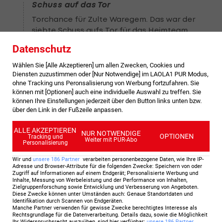
Schuss auf das Tor
Torchance für Zulte Waregem. Das war der
siebte Schuss aufs Tor für das Heimteam.
Datenschutz
90
+4
'
Wählen Sie [Alle Akzeptieren] um allen Zwecken, Cookies und
Diensten zuzustimmen oder [Nur Notwendige] im LAOLA1 PUR Modus,
Abstoß
ohne Tracking uns Peronsalisierung von Werbung fortzufahren. Sie
Nach der letzten Aktion hat Anderlecht Abstoß.
können mit [Optionen] auch eine individuelle Auswahl zu treffen. Sie
können Ihre Einstellungen jederzeit über den Button links unten bzw.
über den Link in der Fußzeile anpassen.
90
+4
'
ALLE AKZEPTIEREN
NUR NOTWENDIGE
Schuss neben das Tor
OPTIONEN
Tracking und
Weiter mit PUR-Abo
Personalisierung
Ein Schuss von Jelle Vossen (SV Zulte Waregem)
Wir und
unsere
186
Partner
verarbeiten personenbezogene Daten, wie Ihre IP-
verfehlt das Tor.
Adresse und Browser-Attribute für die folgenden Zwecke
:
Speichern von oder
Zugriff auf Informationen auf einem Endgerät; Personalisierte Werbung und
Inhalte, Messung von Werbeleistung und der Performance von Inhalten,
Zielgruppenforschung sowie Entwicklung und Verbesserung von Angeboten
.
90
+3
'
Diese Zwecke können unter Umständen auch
:
Genaue Standortdaten und
Identifikation durch Scannen von Endgeräten
.
Freistoß
Manche Partner verwenden für gewisse Zwecke berechtigtes Interesse als
Rechtsgrundlage für die Datenverarbeitung. Details dazu, sowie die Möglichkeit
Freistoß für SV Zulte Waregem in der eigenen
Ihr Widerspruchsrecht auszuüben, sind hier verfügbar
:
unsere
186
Partner