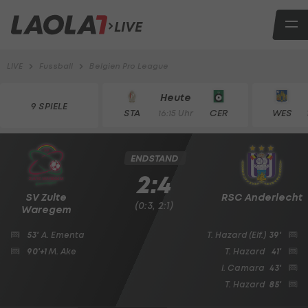
LIVE
LIVE
Fussball
Belgien Pro League
Heute
9 SPIELE
STA
CER
WES
16:15 Uhr
ENDSTAND
2:4
SV Zulte
RSC Anderlecht
(0:3, 2:1)
Waregem
53'
A. Ementa
T. Hazard
(Elf.)
39'
90'+1
M. Ake
T. Hazard
41'
I. Camara
43'
T. Hazard
85'