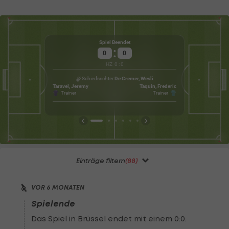
Spiel Beendet
:
0
0
Mäß
HZ
0
:
0
Wet
Schiedsrichter
De Cremer, Wesli
Taravel, Jeremy
Taquin, Frederic
Trainer
Trainer
Einträge filtern
(88)
VOR 6 MONATEN
Spielende
Das Spiel in Brüssel endet mit einem 0:0.