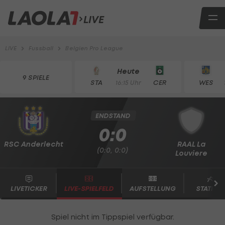
LIVE
LIVE
Fussball
Belgien Pro League
Heute
9 SPIELE
STA
CER
WES
16:15 Uhr
ENDSTAND
0:0
RSC Anderlecht
RAAL La
(0:0, 0:0)
Louviere
LIVETICKER
LIVE-SPIELFELD
AUFSTELLUNG
STATISTI