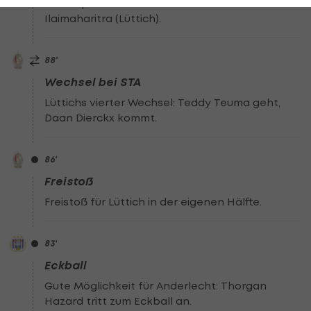
Jetzt spielt Adnane Abid für Marco
Ilaimaharitra (Lüttich).
88
'
Wechsel bei STA
Lüttichs vierter Wechsel: Teddy Teuma geht,
Daan Dierckx kommt.
86
'
Freistoß
Freistoß für Lüttich in der eigenen Hälfte.
83
'
Eckball
Gute Möglichkeit für Anderlecht: Thorgan
Hazard tritt zum Eckball an.