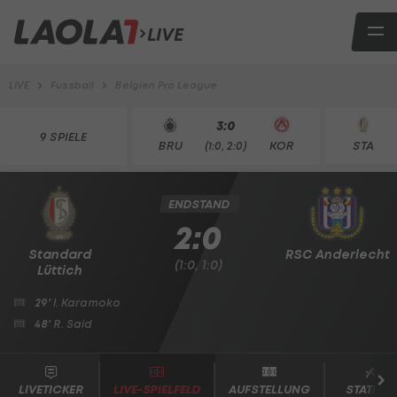
LIVE
LIVE
Fussball
Belgien Pro League
3:0
9 SPIELE
BRU
KOR
STA
(1:0, 2:0)
ENDSTAND
2:0
Standard
RSC Anderlecht
(1:0, 1:0)
Lüttich
29'
I. Karamoko
48'
R. Said
LIVETICKER
LIVE-SPIELFELD
AUFSTELLUNG
STATISTI