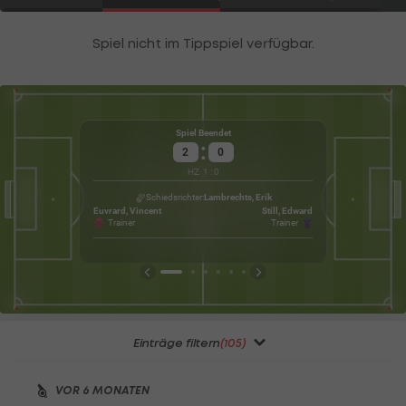
Spiel Beendet
:
2
0
HZ
1
:
0
Gu
Wet
Schiedsrichter
Lambrechts, Erik
Euvrard, Vincent
Still, Edward
Trainer
Trainer
Einträge filtern
(105)
VOR 6 MONATEN