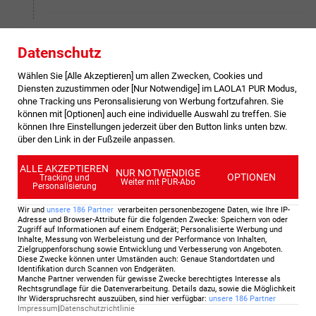
90
+3
'
Datenschutz
Schuss neben das Tor
Wählen Sie [Alle Akzeptieren] um allen Zwecken, Cookies und
Torschuss von Killian Sardella (Anderlecht).
Diensten zuzustimmen oder [Nur Notwendige] im LAOLA1 PUR Modus,
ohne Tracking uns Peronsalisierung von Werbung fortzufahren. Sie
können mit [Optionen] auch eine individuelle Auswahl zu treffen. Sie
90
+1
'
können Ihre Einstellungen jederzeit über den Button links unten bzw.
über den Link in der Fußzeile anpassen.
Nachspielzeit: 5 Minuten
ALLE AKZEPTIEREN
NUR NOTWENDIGE
OPTIONEN
Tracking und
Weiter mit PUR-Abo
Personalisierung
90
'
Wir und
unsere
186
Partner
verarbeiten personenbezogene Daten, wie Ihre IP-
Abstoß
Adresse und Browser-Attribute für die folgenden Zwecke
:
Speichern von oder
Zugriff auf Informationen auf einem Endgerät; Personalisierte Werbung und
Erik Lambrechts zeigt auf Abstoß für Lüttich.
Inhalte, Messung von Werbeleistung und der Performance von Inhalten,
Zielgruppenforschung sowie Entwicklung und Verbesserung von Angeboten
.
Diese Zwecke können unter Umständen auch
:
Genaue Standortdaten und
Identifikation durch Scannen von Endgeräten
.
88
'
Manche Partner verwenden für gewisse Zwecke berechtigtes Interesse als
Rechtsgrundlage für die Datenverarbeitung. Details dazu, sowie die Möglichkeit
Wechsel bei STA
Ihr Widerspruchsrecht auszuüben, sind hier verfügbar
:
unsere
186
Partner
Impressum
|
Datenschutzrichtlinie