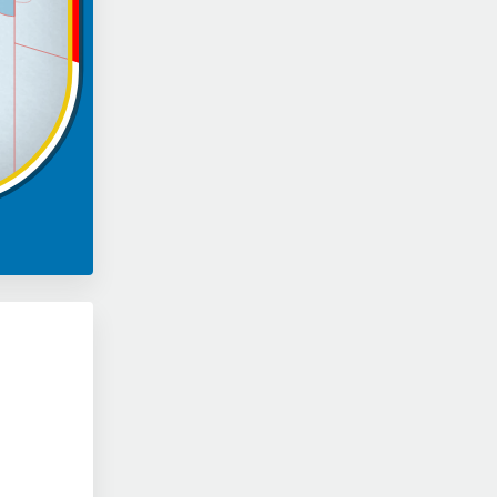
Blashill, Jeff
Cheftrainer