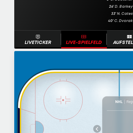
26'
D. Barkey
33'
N. Cates
40'
C. Dvorak
LIVETICKER
LIVE-SPIELFELD
AUFSTE
NHL
Regu