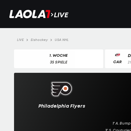
LIVE
LIVE
Eishockey
USA NHL
1. WOCHE
D
CAR
35 SPIELE
2
Philadelphia Flyers
1'
A. Bump
3'
S. Couturier