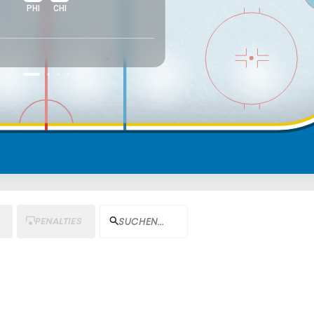
Tocchet, Rick
PHI
CHI
Cheftrainer
PENALTIES