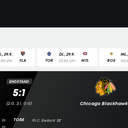
i., 29.9.
Di., 29.9.
Mi.,
FLA
TOR
MTL
BOS
1:00 Uhr
23:00 Uhr
00:
ENDSTAND
5:1
(2:0, 3:1, 0:0)
Chicago Blackhawk
C. Bedard
32'