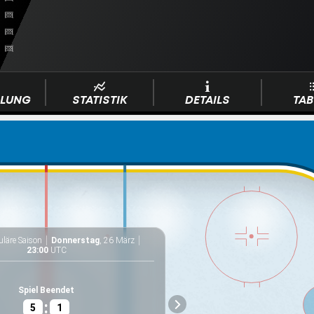
LLUNG
STATISTIK
DETAILS
TAB
läre Saison
Donnerstag
, 26 März
Philadelphia
We
23:00
UTC
20,478
Kapazität
Spiel Beendet
:
5
1