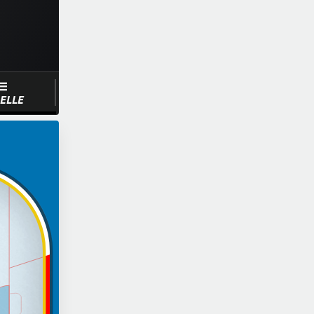
ELLE
lls Fargo Center