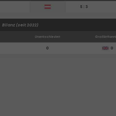
5 : 3
Bilanz (seit 2022)
Unentschieden
Großbritann
0
0