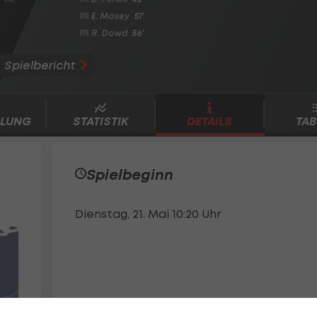
E. Mosey
51'
R. Dowd
56'
Spielbericht
LLUNG
STATISTIK
DETAILS
TAB
Spielbeginn
Dienstag, 21. Mai 10:20 Uhr