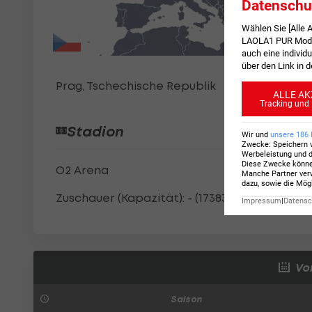
Datenschu
Wählen Sie [Alle
LAOLA1 PUR Modus
auch eine individu
über den Link in 
Prag, Tschechische Republik
ALLE AK
Tracking und 
Stadion
Wir und
unsere
186
Zwecke
:
Speichern 
Werbeleistung und d
Diese Zwecke könn
O2 Arena
Manche Partner verw
dazu, sowie die Mög
Zuschauer (Kapazität): - (17383)
Impressum
|
Datensch
Vo
Saison