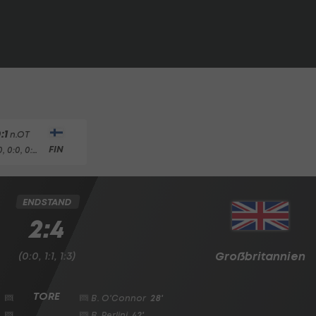
:1
n.OT
FIN
(0:0, 0:0, 0:0)
ENDSTAND
2:4
(0:0, 1:1, 1:3)
Großbritannien
B. O'Connor
28'
B. Perlini
42'