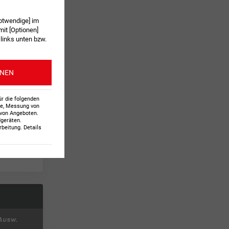
otwendige] im
it [Optionen]
 links unten bzw.
ONEN
ür die folgenden
te, Messung von
 von Angeboten
.
dgeräten
.
beitung. Details
Ausw.