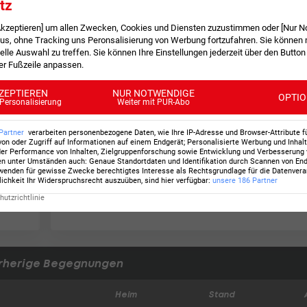
tz
 Akzeptieren] um allen Zwecken, Cookies und Diensten zuzustimmen oder [Nur N
, ohne Tracking uns Peronsalisierung von Werbung fortzufahren. Sie können m
elle Auswahl zu treffen. Sie können Ihre Einstellungen jederzeit über den Button
der Fußzeile anpassen.
Saison | Runde
ZEPTIEREN
NUR NOTWENDIGE
OPTI
Personalisierung
Weiter mit PUR-Abo
Weltmeisterschaft 2024 | 7. Runde
Partner
verarbeiten personenbezogene Daten, wie Ihre IP-Adresse und Browser-Attribute f
von oder Zugriff auf Informationen auf einem Endgerät; Personalisierte Werbung und Inhal
er Performance von Inhalten, Zielgruppenforschung sowie Entwicklung und Verbesserung
en unter Umständen auch
:
Genaue Standortdaten und Identifikation durch Scannen von En
enden für gewisse Zwecke berechtigtes Interesse als Rechtsgrundlage für die Datenverar
lichkeit Ihr Widerspruchsrecht auszuüben, sind hier verfügbar
:
unsere
186
Partner
utzrichtlinie
rherige Begegnungen
Heim
Stand