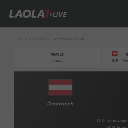
LIVE
LIVE
Eishockey
Weltmeisterschaft
0
FINALE
SUI
1 SPIEL
Österreich
23'
C. Unterweger
60'
M. Huber