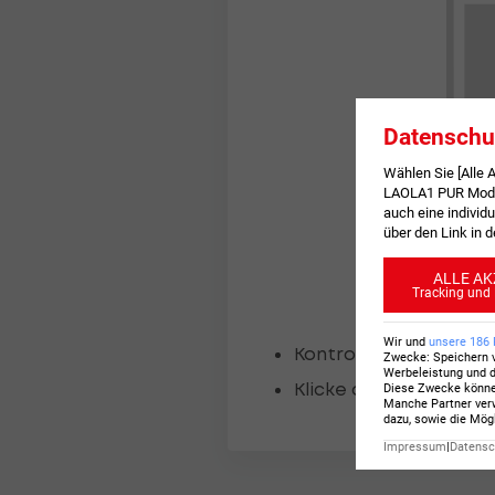
Datenschu
Wählen Sie [Alle
LAOLA1 PUR Modus
auch eine individu
über den Link in 
ALLE AK
Tracking und 
Wir und
unsere
186
Kontrolliere, ob du di
Zwecke
:
Speichern 
Werbeleistung und d
Klicke den
Diese Zwecke könn
Zurück-Button
Manche Partner verw
dazu, sowie die Mög
Impressum
|
Datensch