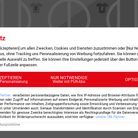
2
2
3
3
tz
 Akzeptieren] um allen Zwecken, Cookies und Diensten zuzustimmen oder [Nur N
, ohne Tracking uns Peronsalisierung von Werbung fortzufahren. Sie können m
4
4
elle Auswahl zu treffen. Sie können Ihre Einstellungen jederzeit über den Button
der Fußzeile anpassen.
ZEPTIEREN
NUR NOTWENDIGE
OPTI
Personalisierung
Weiter mit PUR-Abo
Partner
verarbeiten personenbezogene Daten, wie Ihre IP-Adresse und Browser-Attribute f
e Adresse richtig eingegeben hast.
von oder Zugriff auf Informationen auf einem Endgerät; Personalisierte Werbung und Inhal
er Performance von Inhalten, Zielgruppenforschung sowie Entwicklung und Verbesserung
deines Browsers, um auf die letzte Seite zurückzukehre
en unter Umständen auch
:
Genaue Standortdaten und Identifikation durch Scannen von En
enden für gewisse Zwecke berechtigtes Interesse als Rechtsgrundlage für die Datenverar
lichkeit Ihr Widerspruchsrecht auszuüben, sind hier verfügbar
:
unsere
186
Partner
utzrichtlinie