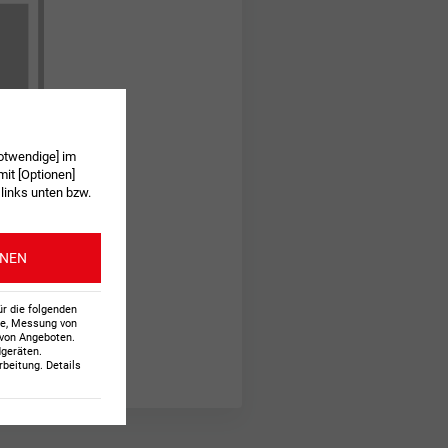
otwendige] im
it [Optionen]
 links unten bzw.
ONEN
ür die folgenden
te, Messung von
 von Angeboten
.
n.
dgeräten
.
beitung. Details