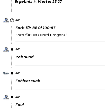
Ergebnis 4. Viertel 23:27
40
'
Korb für BBC! 100:87
Korb für BBC Nord Dragonz!
40
'
Rebound
40
'
Fehlversuch
40
'
Foul