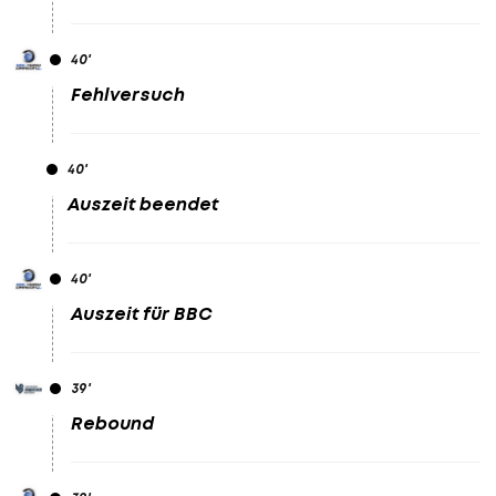
40
'
Fehlversuch
40
'
Auszeit beendet
40
'
Auszeit für BBC
39
'
Rebound