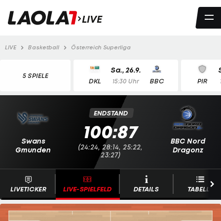
LIVE
LIVE
Basketball
Österreich Superliga
Sa., 26.9.
5 SPIELE
DKL
BBC
PIR
15:30 Uhr
ENDSTAND
100:87
Swans
BBC Nord
(24:24, 28:14, 25:22,
Gmunden
Dragonz
23:27)
LIVETICKER
LIVE-SPIELFELD
DETAILS
TABELLE