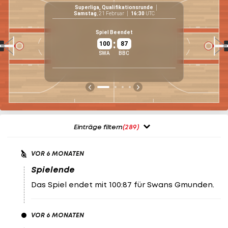
Superliga, Qualifikationsrunde
Samstag
, 21 Februar
16:30
UTC
72
%
Spiel Beendet
18
/
25
:
100
87
88.9
%
SWA
BBC
32
/
36
28.6
%
6
/
21
Einträge filtern
(289)
VOR 6 MONATEN
Spielende
Das Spiel endet mit 100:87 für Swans Gmunden.
VOR 6 MONATEN