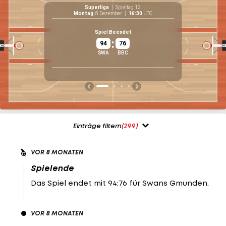
Superliga
Spieltag 12
Montag
, 8 Dezember
16:30
UTC
75
%
Spiel Beendet
12
/
16
:
94
76
70.3
%
SWA
BBC
26
/
37
41.7
%
10
/
24
Einträge filtern
(299)
VOR 8 MONATEN
Spielende
Das Spiel endet mit 94:76 für Swans Gmunden.
VOR 8 MONATEN