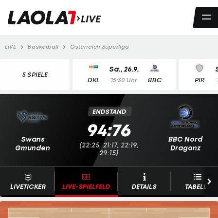
LIVE
LIVE
Basketball
Österreich Superliga
Sa., 26.9.
5 SPIELE
DKL
BBC
PIR
15:30 Uhr
ENDSTAND
94:76
Swans
BBC Nord
(22:25, 21:17, 22:19,
Gmunden
Dragonz
29:15)
LIVETICKER
LIVE-SPIELFELD
DETAILS
TABELLE