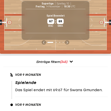
Superliga
Spieltag 10
Freitag
, 14 November
18:30
UTC
70.8
%
Spiel Beendet
17
/
24
:
67
69
33.3
%
BSC
SWA
13
/
39
22.2
%
8
/
36
Einträge filtern
(345)
VOR 9 MONATEN
Spielende
Das Spiel endet mit 69:67 für Swans Gmunden.
VOR 9 MONATEN