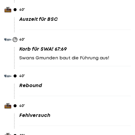
40
'
Auszeit für BSC
40
'
Korb für SWA! 67:69
Swans Gmunden baut die Führung aus!
40
'
Rebound
40
'
Fehlversuch