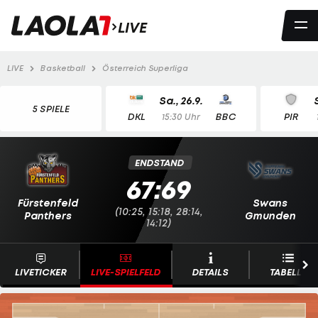
LIVE
LIVE
Basketball
Österreich Superliga
Sa., 26.9.
5 SPIELE
DKL
BBC
PIR
15:30 Uhr
ENDSTAND
67:69
Fürstenfeld
Swans
(10:25, 15:18, 28:14,
Panthers
Gmunden
14:12)
LIVETICKER
LIVE-SPIELFELD
DETAILS
TABELLE